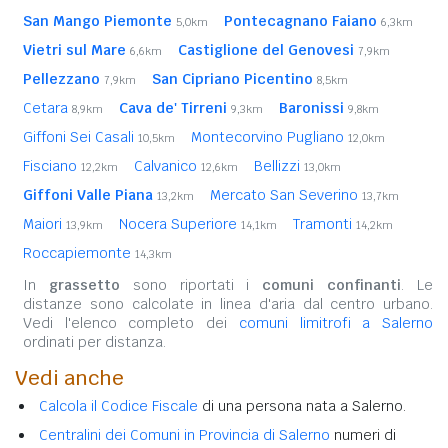
San Mango Piemonte
Pontecagnano Faiano
5,0km
6,3km
Vietri sul Mare
Castiglione del Genovesi
6,6km
7,9km
Pellezzano
San Cipriano Picentino
7,9km
8,5km
Cetara
Cava de' Tirreni
Baronissi
8,9km
9,3km
9,8km
Giffoni Sei Casali
Montecorvino Pugliano
10,5km
12,0km
Fisciano
Calvanico
Bellizzi
12,2km
12,6km
13,0km
Giffoni Valle Piana
Mercato San Severino
13,2km
13,7km
Maiori
Nocera Superiore
Tramonti
13,9km
14,1km
14,2km
Roccapiemonte
14,3km
In
grassetto
sono riportati i
comuni confinanti
. Le
distanze sono calcolate in linea d'aria dal centro urbano.
Vedi l'elenco completo dei
comuni limitrofi a Salerno
ordinati per distanza.
Vedi anche
Calcola il Codice Fiscale
di una persona nata a Salerno.
Centralini dei Comuni in Provincia di Salerno
numeri di