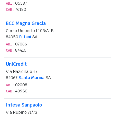
05387
ABI:
76180
CAB:
BCC Magna Grecia
Corso Umberto I 103/A-B
84050
Futani
SA
07066
ABI:
84410
CAB:
UniCredit
Via Nazionale 47
84067
Santa Marina
SA
02008
ABI:
40950
CAB:
Intesa Sanpaolo
Via Rubino 71/73