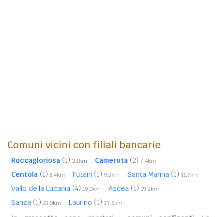
Comuni vicini con filiali bancarie
Roccagloriosa
(1)
Camerota
(2)
3,1km
7,4km
Centola
(1)
Futani
(1)
Santa Marina
(1)
8,4km
9,2km
11,7km
Vallo della Lucania
(4)
Ascea
(1)
19,0km
19,2km
Sanza
(1)
Laurino
(1)
21,0km
27,5km