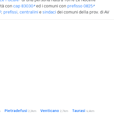
ità con
cap 83030
ed i comuni con
prefisso 0825
P
,
prefissi
,
centralini
e
sindaci
dei comuni della prov. di AV
Pietradefusi
Venticano
Taurasi
m
2,3km
2,7km
4,4km