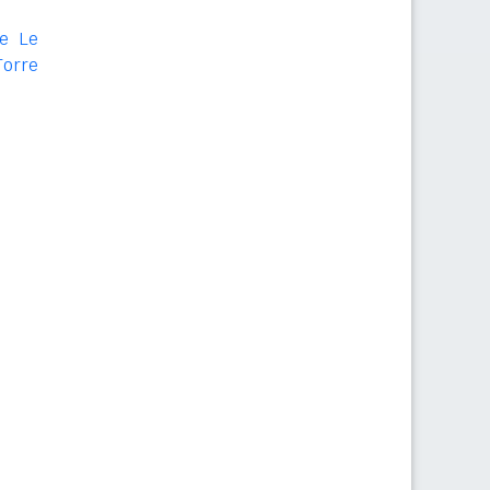
re Le
Torre