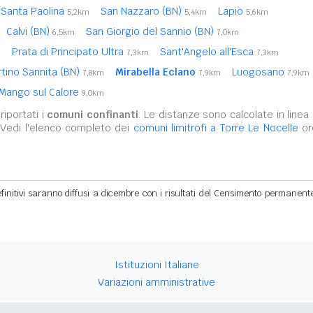
Santa Paolina
San Nazzaro (BN)
Lapio
5,2km
5,4km
5,6km
Calvi (BN)
San Giorgio del Sannio (BN)
6,5km
7,0km
Prata di Principato Ultra
Sant'Angelo all'Esca
m
7,3km
7,3km
tino Sannita (BN)
Mirabella Eclano
Luogosano
7,8km
7,9km
7,9km
Mango sul Calore
9,0km
iportati i
comuni confinanti
. Le distanze sono calcolate in linea 
 Vedi l'elenco completo dei
comuni limitrofi a Torre Le Nocelle
ord
definitivi saranno diffusi a dicembre con i risultati del Censimento permanent
Istituzioni Italiane
Variazioni amministrative