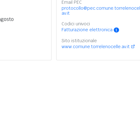
Email PEC
protocollo@pec.comune.torrelenocel
av.it
agosto
Codici univoci
Fatturazione elettronica
1
Sito istituzionale
www.comune.torrelenocelle.av.it