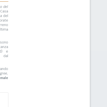
lo del
 Casa
ma
del
orate
rreno
ltima
ono
tanza
rd) e
e dal
zzando
gree,
imale