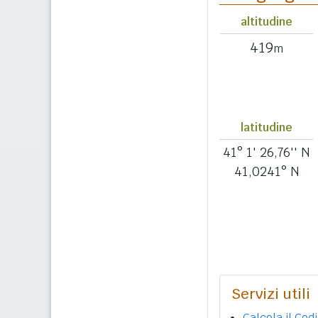
altitudine
419
m
latitudine
41° 1' 26,76'' N
41,0241° N
Servizi utili
Calcola il Cod