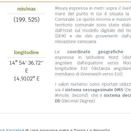
Misura espressa in
metri sopra il livel
min/max
mare
del punto in cui è situata la
(199, 525)
Comunale. Le quote
minima
e
massi
territorio comunale sono state elab
dall'Istat sul modello digitale del te
(DEM) e dai dati provenienti dall'u
rilevazione censuaria.
Le
coordinate geografiche
s
longitudine
espresse in latitudine Nord (dis
14° 54' 36,72''
angolare dall'equatore verso No
longitudine Est (distanza angolar
E
meridiano di Greenwich verso Est).
14,9102° E
I valori numerici sono riportati utili
sia il
sistema sessagesimale DMS
(
De
Minute, Second
), che il
sistema dec
DD
(
Decimal Degree
).
ice Fiscale
di una persona nata a Torre Le Nocelle