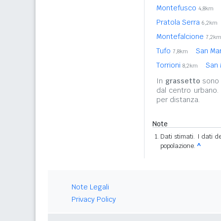
Montefusco
4,8km
Pratola Serra
6,2km
Montefalcione
7,2k
Tufo
San Mar
7,8km
Torrioni
San 
8,2km
In
grassetto
sono r
dal centro urbano.
per distanza.
Note
Dati stimati. I dati 
popolazione.
^
Note Legali
Privacy Policy