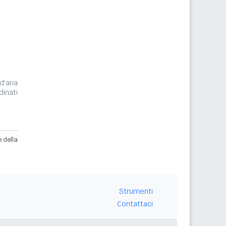
d'aria
inati
e della
Strumenti
Contattaci