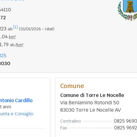
64110
272
[1]
.223
ab.
(01/01/2026 - Istat)
0,04
km²
1,79
ab./
km²
825
3030
Comune
Comune di Torre Le Nocelle
ntonio Cardillo
Via Beniamino Rotondi 50
3 anni
83030 Torre Le Nocelle AV
iunta e Consiglio
0825 969
Centralino
0825 969
Fax