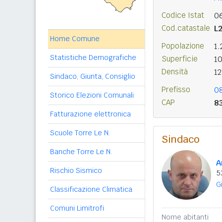
Codice Istat
0
Cod.catastale
L
Home Comune
Popolazione
1
Statistiche Demografiche
Superficie
1
Densità
12
Sindaco, Giunta, Consiglio
Prefisso
0
Storico Elezioni Comunali
CAP
8
Fatturazione elettronica
Scuole Torre Le N.
Sindaco
Banche Torre Le N.
A
Rischio Sismico
5
G
Classificazione Climatica
Comuni Limitrofi
Nome abitanti