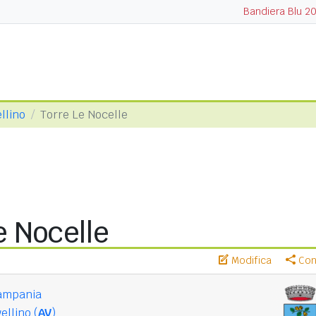
Bandiera Blu 2
llino
Torre Le Nocelle
e Nocelle
Modifica
Cond
ampania
ellino (
AV
)