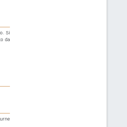
o. Si
to da
 urne