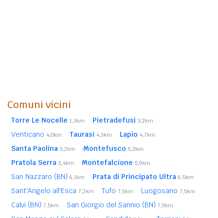
Comuni vicini
Torre Le Nocelle
Pietradefusi
1,3km
3,2km
Venticano
Taurasi
Lapio
4,0km
4,3km
4,7km
Santa Paolina
Montefusco
5,2km
5,3km
Pratola Serra
Montefalcione
5,4km
5,9km
San Nazzaro (BN)
Prata di Principato Ultra
6,1km
6,5km
Sant'Angelo all'Esca
Tufo
Luogosano
7,2km
7,5km
7,5km
Calvi (BN)
San Giorgio del Sannio (BN)
7,5km
7,9km