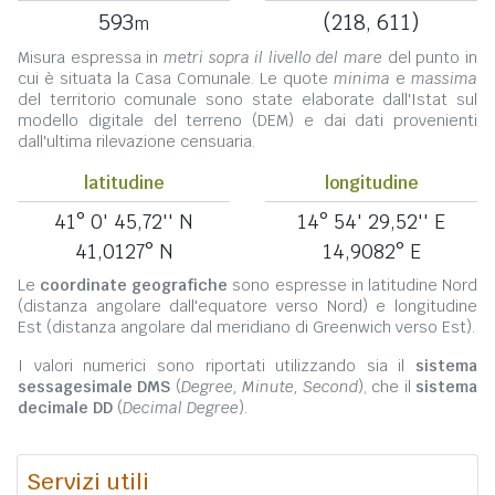
593
(218, 611)
m
Misura espressa in
metri sopra il livello del mare
del punto in
cui è situata la Casa Comunale. Le quote
minima
e
massima
del territorio comunale sono state elaborate dall'Istat sul
modello digitale del terreno (DEM) e dai dati provenienti
dall'ultima rilevazione censuaria.
latitudine
longitudine
41° 0' 45,72'' N
14° 54' 29,52'' E
41,0127° N
14,9082° E
Le
coordinate geografiche
sono espresse in latitudine Nord
(distanza angolare dall'equatore verso Nord) e longitudine
Est (distanza angolare dal meridiano di Greenwich verso Est).
I valori numerici sono riportati utilizzando sia il
sistema
sessagesimale DMS
(
Degree, Minute, Second
), che il
sistema
decimale DD
(
Decimal Degree
).
Servizi utili