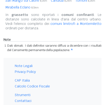
San Mango sul Calore
Candida
Torrioni
8,1km
8,2km
8,3km
Mirabella Eclano
8,5km
In
grassetto
sono riportati i
comuni confinanti
. Le
distanze sono calcolate in linea d'aria dal centro urbano.
Vedi l'elenco completo dei
comuni limitrofi a Montemiletto
ordinati per distanza.
Note
Dati stimati. I dati definitivi saranno diffusi a dicembre con i risultati
del Censimento permanente della popolazione.
^
Note Legali
Privacy Policy
CAP Italia
Calcolo Codice Fiscale
Strumenti
Contattaci