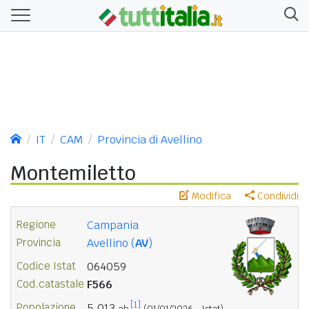
IT
CAM
Provincia di Avellino
Montemiletto
Modifica
Condividi
Regione
Campania
Provincia
Avellino (
AV
)
Codice Istat
064059
Cod.catastale
F566
[1]
Popolazione
5.013
ab.
(01/01/2026 - Istat)