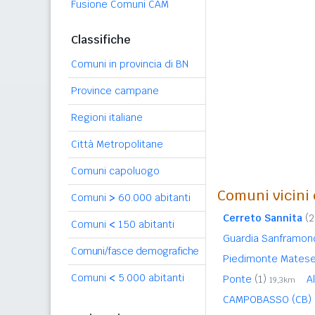
Fusione Comuni CAM
Classifiche
Comuni in provincia di BN
Province campane
Regioni italiane
Città Metropolitane
Comuni capoluogo
Comuni vicini 
Comuni
>
60.000 abitanti
Cerreto Sannita
(2
Comuni
<
150 abitanti
Guardia Sanframon
Comuni/fasce demografiche
Piedimonte Matese
Comuni
<
5.000 abitanti
Ponte
(1)
A
19,3km
CAMPOBASSO (CB)