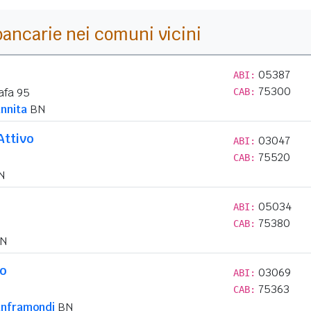
i bancarie nei comuni vicini
05387
ABI:
75300
afa 95
CAB:
nnita
BN
Attivo
03047
ABI:
75520
CAB:
N
05034
ABI:
75380
CAB:
N
lo
03069
ABI:
75363
CAB:
anframondi
BN