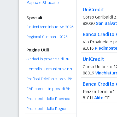
Mappa e Stradario
UniCredit
Corso Garibaldi 2
Speciali
82030
San Salvat
Elezioni Amministrative 2026
Banca Credito 
Regionali Campania 2025
Via Provinciale p
81016
Piedimont
Pagine Utili
UniCredit
Sindaci in provincia di BN
Corso Umberto 4
Centralini Comuni prov. BN
86019
Vinchiatur
Prefissi Telefonici prov. BN
Banca Credito 
CAP comuni in prov. di BN
Piazza Termini 1
81011
Alife
CE
Presidenti delle Province
Presidenti delle Regioni