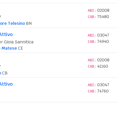
02008
ABI:
75480
7
CAB:
ore Telesino
BN
Attivo
03047
ABI:
74940
er Gioia Sannitica
CAB:
e Matese
CE
02008
ABI:
41160
7
CAB:
o
CB
Attivo
03047
ABI:
74760
CAB: