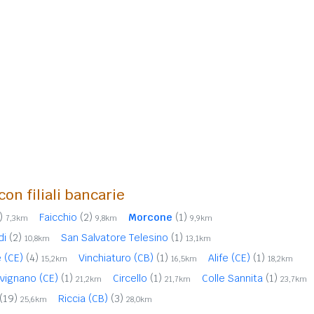
con filiali bancarie
)
Faicchio
(2)
Morcone
(1)
7,3km
9,8km
9,9km
di
(2)
San Salvatore Telesino
(1)
10,8km
13,1km
 (CE)
(4)
Vinchiaturo (CB)
(1)
Alife (CE)
(1)
15,2km
16,5km
18,2km
lvignano (CE)
(1)
Circello
(1)
Colle Sannita
(1)
21,2km
21,7km
23,7km
(19)
Riccia (CB)
(3)
25,6km
28,0km