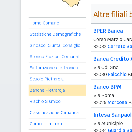
Altre filial
Home Comune
BPER Banca
Statistiche Demografiche
Corso Marzio Car
Sindaco, Giunta, Consiglio
82032
Cerreto Sa
Storico Elezioni Comunali
Banca Credito 
Via Odi Snc
Fatturazione elettronica
82030
Faicchio
B
Scuole Pietraroja
Banco BPM
Banche Pietraroja
Via Roma
Rischio Sismico
82026
Morcone
B
Classificazione Climatica
Intesa Sanpao
Via Municipio
Comuni Limitrofi
82034
Guardia S