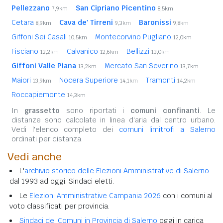
Pellezzano
San Cipriano Picentino
7,9km
8,5km
Cetara
Cava de' Tirreni
Baronissi
8,9km
9,3km
9,8km
Giffoni Sei Casali
Montecorvino Pugliano
10,5km
12,0km
Fisciano
Calvanico
Bellizzi
12,2km
12,6km
13,0km
Giffoni Valle Piana
Mercato San Severino
13,2km
13,7km
Maiori
Nocera Superiore
Tramonti
13,9km
14,1km
14,2km
Roccapiemonte
14,3km
In
grassetto
sono riportati i
comuni confinanti
. Le
distanze sono calcolate in linea d'aria dal centro urbano.
Vedi l'elenco completo dei
comuni limitrofi a Salerno
ordinati per distanza.
Vedi anche
L'
archivio storico delle Elezioni Amministrative di Salerno
dal 1993 ad oggi. Sindaci eletti.
Le
Elezioni Amministrative Campania 2026
con i comuni al
voto classificati per provincia.
Sindaci dei Comuni in Provincia di Salerno
oggi in carica