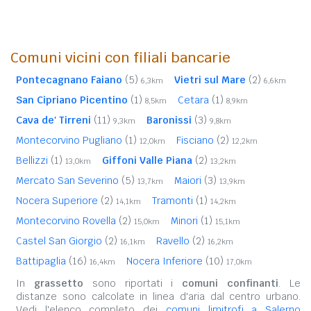
Comuni vicini con filiali bancarie
Pontecagnano Faiano
(5)
Vietri sul Mare
(2)
6,3km
6,6km
San Cipriano Picentino
(1)
Cetara
(1)
8,5km
8,9km
Cava de' Tirreni
(11)
Baronissi
(3)
9,3km
9,8km
Montecorvino Pugliano
(1)
Fisciano
(2)
12,0km
12,2km
Bellizzi
(1)
Giffoni Valle Piana
(2)
13,0km
13,2km
Mercato San Severino
(5)
Maiori
(3)
13,7km
13,9km
Nocera Superiore
(2)
Tramonti
(1)
14,1km
14,2km
Montecorvino Rovella
(2)
Minori
(1)
15,0km
15,1km
Castel San Giorgio
(2)
Ravello
(2)
16,1km
16,2km
Battipaglia
(16)
Nocera Inferiore
(10)
16,4km
17,0km
In
grassetto
sono riportati i
comuni confinanti
. Le
distanze sono calcolate in linea d'aria dal centro urbano.
Vedi l'elenco completo dei
comuni limitrofi a Salerno