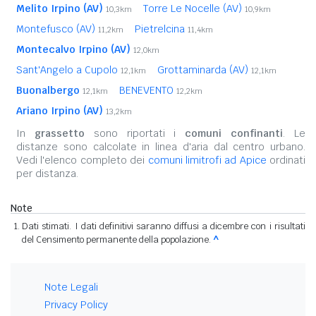
Melito Irpino (AV)
Torre Le Nocelle (AV)
10,3km
10,9km
Montefusco (AV)
Pietrelcina
11,2km
11,4km
Montecalvo Irpino (AV)
12,0km
Sant'Angelo a Cupolo
Grottaminarda (AV)
12,1km
12,1km
Buonalbergo
BENEVENTO
12,1km
12,2km
Ariano Irpino (AV)
13,2km
In
grassetto
sono riportati i
comuni confinanti
. Le
distanze sono calcolate in linea d'aria dal centro urbano.
Vedi l'elenco completo dei
comuni limitrofi ad Apice
ordinati
per distanza.
Note
Dati stimati. I dati definitivi saranno diffusi a dicembre con i risultati
del Censimento permanente della popolazione.
^
Note Legali
Privacy Policy