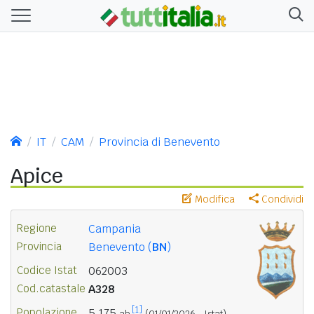
IT
CAM
Provincia di Benevento
Apice
Modifica
Condividi
Regione
Campania
Provincia
Benevento (
BN
)
Codice Istat
062003
Cod.catastale
A328
[1]
Popolazione
5.175
ab.
(01/01/2026 - Istat)