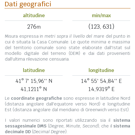
Dati geografici
altitudine
min/max
276
(123, 631)
m
Misura espressa in
metri sopra il livello del mare
del punto in
cui è situata la Casa Comunale. Le quote
minima
e
massima
del territorio comunale sono state elaborate dall'Istat sul
modello digitale del terreno (DEM) e dai dati provenienti
dall'ultima rilevazione censuaria.
latitudine
longitudine
41° 7' 15,96'' N
14° 55' 54,84'' E
41,1211° N
14,9319° E
Le
coordinate geografiche
sono espresse in latitudine Nord
(distanza angolare dall'equatore verso Nord) e longitudine
Est (distanza angolare dal meridiano di Greenwich verso Est).
I valori numerici sono riportati utilizzando sia il
sistema
sessagesimale DMS
(
Degree, Minute, Second
), che il
sistema
decimale DD
(
Decimal Degree
).