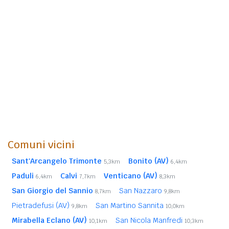
Comuni vicini
Sant'Arcangelo Trimonte
Bonito (AV)
5,3km
6,4km
Paduli
Calvi
Venticano (AV)
6,4km
7,7km
8,3km
San Giorgio del Sannio
San Nazzaro
8,7km
9,8km
Pietradefusi (AV)
San Martino Sannita
9,8km
10,0km
Mirabella Eclano (AV)
San Nicola Manfredi
10,1km
10,3km