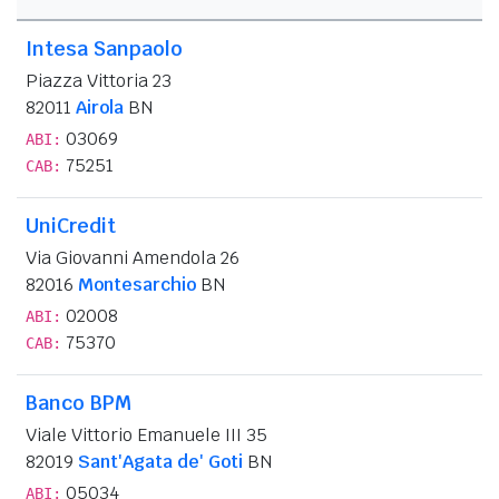
Intesa Sanpaolo
Piazza Vittoria 23
82011
Airola
BN
03069
ABI:
75251
CAB:
UniCredit
Via Giovanni Amendola 26
82016
Montesarchio
BN
02008
ABI:
75370
CAB:
Banco BPM
Viale Vittorio Emanuele III 35
82019
Sant'Agata de' Goti
BN
05034
ABI: