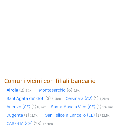
Comuni vicini con filiali bancarie
Airola
(2)
Montesarchio
(6)
2,1km
5,9km
Sant'Agata de' Goti
(3)
Cervinara (AV)
(1)
6,4km
7,2km
Arienzo (CE)
(1)
Santa Maria a Vico (CE)
(1)
8,0km
10,6km
Dugenta
(1)
San Felice a Cancello (CE)
(1)
11,7km
12,5km
CASERTA (CE)
(28)
19,8km