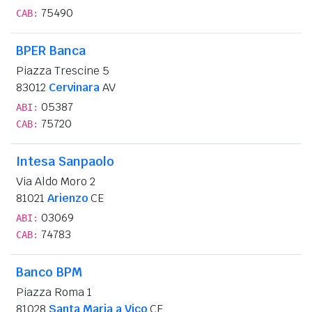
75490
CAB:
BPER Banca
Piazza Trescine 5
83012
Cervinara
AV
05387
ABI:
75720
CAB:
Intesa Sanpaolo
Via Aldo Moro 2
81021
Arienzo
CE
03069
ABI:
74783
CAB:
Banco BPM
Piazza Roma 1
81028
Santa Maria a Vico
CE