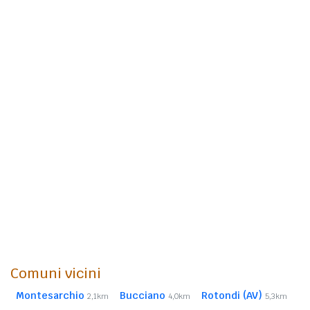
Comuni vicini
Montesarchio
Bucciano
Rotondi (AV)
2,1km
4,0km
5,3km