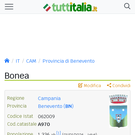
IT
CAM
Provincia di Benevento
Bonea
Modifica
Condividi
Regione
Campania
Provincia
Benevento (
BN
)
Codice Istat
062009
Cod.catastale
A970
[1]
Popolazione
1.336
ab.
(01/01/2026 - Istat)