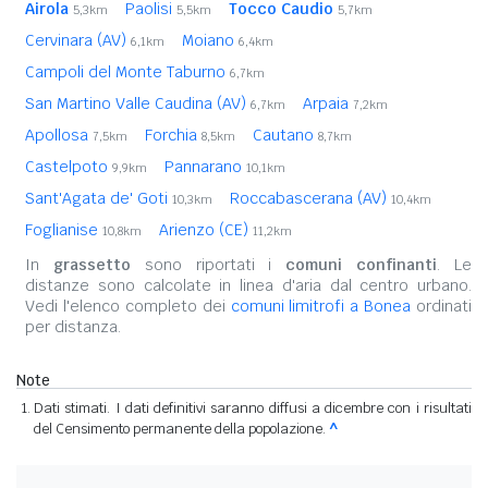
Airola
Paolisi
Tocco Caudio
5,3km
5,5km
5,7km
Cervinara (AV)
Moiano
6,1km
6,4km
Campoli del Monte Taburno
6,7km
San Martino Valle Caudina (AV)
Arpaia
6,7km
7,2km
Apollosa
Forchia
Cautano
7,5km
8,5km
8,7km
Castelpoto
Pannarano
9,9km
10,1km
Sant'Agata de' Goti
Roccabascerana (AV)
10,3km
10,4km
Foglianise
Arienzo (CE)
10,8km
11,2km
In
grassetto
sono riportati i
comuni confinanti
. Le
distanze sono calcolate in linea d'aria dal centro urbano.
Vedi l'elenco completo dei
comuni limitrofi a Bonea
ordinati
per distanza.
Note
Dati stimati. I dati definitivi saranno diffusi a dicembre con i risultati
del Censimento permanente della popolazione.
^