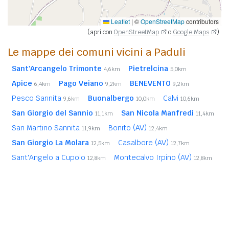
Leaflet
|
©
OpenStreetMap
contributors
(apri con
OpenStreetMap
o
Google Maps
)
Le mappe dei comuni vicini a Paduli
Sant'Arcangelo Trimonte
Pietrelcina
4,6km
5,0km
Apice
Pago Veiano
BENEVENTO
6,4km
9,2km
9,2km
Pesco Sannita
Buonalbergo
Calvi
9,6km
10,0km
10,6km
San Giorgio del Sannio
San Nicola Manfredi
11,1km
11,4km
San Martino Sannita
Bonito (AV)
11,9km
12,4km
San Giorgio La Molara
Casalbore (AV)
12,5km
12,7km
Sant'Angelo a Cupolo
Montecalvo Irpino (AV)
12,8km
12,8km
San Nazzaro
Fragneto l'Abate
12,9km
13,0km
Venticano (AV)
Fragneto Monforte
13,4km
13,6km
In
grassetto
sono riportati i
comuni confinanti
. Le
distanze sono calcolate in linea d'aria dal centro urbano.
Vedi l'elenco completo dei
comuni limitrofi a Paduli
ordinati