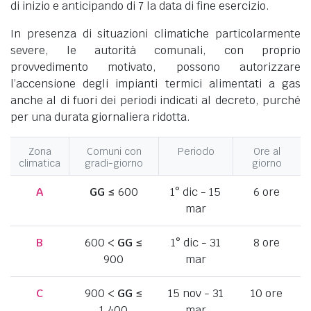
di inizio e anticipando di 7 la data di fine esercizio.
In presenza di situazioni climatiche particolarmente
severe, le autorità comunali, con proprio
provvedimento motivato, possono autorizzare
l’accensione degli impianti termici alimentati a gas
anche al di fuori dei periodi indicati al decreto, purché
per una durata giornaliera ridotta.
Zona
Comuni con
Periodo
Ore al
climatica
gradi-giorno
giorno
A
GG
≤ 600
1° dic - 15
6 ore
mar
B
600 <
GG
≤
1° dic - 31
8 ore
900
mar
C
900 <
GG
≤
15 nov - 31
10 ore
1.400
mar