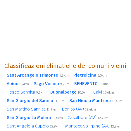
Classificazioni climatiche dei comuni vicini
Sant'Arcangelo Trimonte
Pietrelcina
4,6km
5,0km
Apice
Pago Veiano
BENEVENTO
6,4km
9,2km
9,2km
Pesco Sannita
Buonalbergo
Calvi
9,6km
10,0km
10,6km
San Giorgio del Sannio
San Nicola Manfredi
11,1km
11,4km
San Martino Sannita
Bonito (AV)
11,9km
12,4km
San Giorgio La Molara
Casalbore (AV)
12,5km
12,7km
Sant'Angelo a Cupolo
Montecalvo Irpino (AV)
12,8km
12,8km