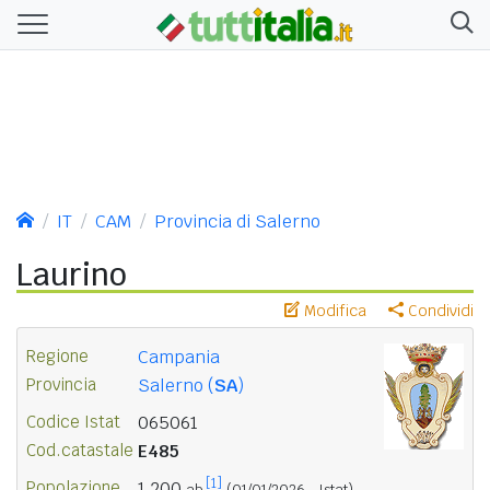
IT
CAM
Provincia di Salerno
Laurino
Modifica
Condividi
Regione
Campania
Provincia
Salerno (
SA
)
Codice Istat
065061
Cod.catastale
E485
[1]
Popolazione
1.200
ab.
(01/01/2026 - Istat)