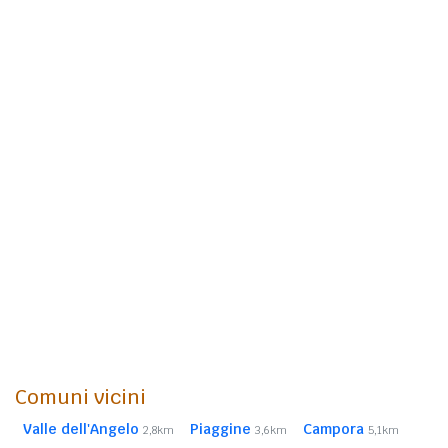
Comuni vicini
Valle dell'Angelo
Piaggine
Campora
2,8km
3,6km
5,1km