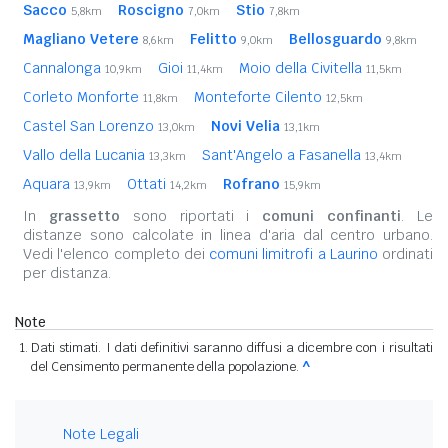
Sacco
Roscigno
Stio
5,8km
7,0km
7,8km
Magliano Vetere
Felitto
Bellosguardo
8,6km
9,0km
9,8km
Cannalonga
Gioi
Moio della Civitella
10,9km
11,4km
11,5km
Corleto Monforte
Monteforte Cilento
11,8km
12,5km
Castel San Lorenzo
Novi Velia
13,0km
13,1km
Vallo della Lucania
Sant'Angelo a Fasanella
13,3km
13,4km
Aquara
Ottati
Rofrano
13,9km
14,2km
15,9km
In
grassetto
sono riportati i
comuni confinanti
. Le
distanze sono calcolate in linea d'aria dal centro urbano.
Vedi l'elenco completo dei
comuni limitrofi a Laurino
ordinati
per distanza.
Note
Dati stimati. I dati definitivi saranno diffusi a dicembre con i risultati
del Censimento permanente della popolazione.
^
Note Legali