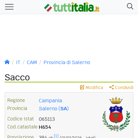
IT
CAM
Provincia di Salerno
Sacco
Modifica
Condividi
Regione
Campania
Provincia
Salerno (
SA
)
Codice Istat
065113
Cod.catastale
H654
[1]
Popolazione
394
ab.
(01/01/2026 - Istat)