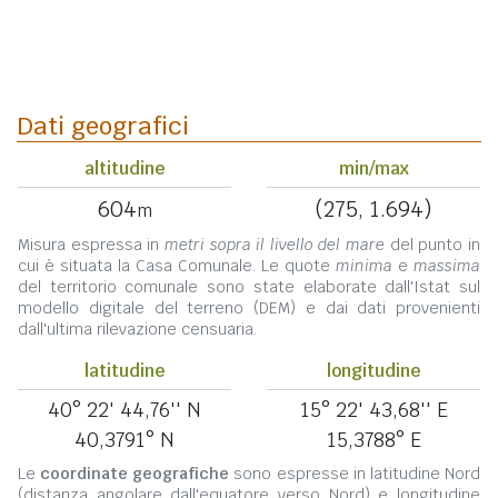
Dati geografici
altitudine
min/max
604
(275, 1.694)
m
Misura espressa in
metri sopra il livello del mare
del punto in
cui è situata la Casa Comunale. Le quote
minima
e
massima
del territorio comunale sono state elaborate dall'Istat sul
modello digitale del terreno (DEM) e dai dati provenienti
dall'ultima rilevazione censuaria.
latitudine
longitudine
40° 22' 44,76'' N
15° 22' 43,68'' E
40,3791° N
15,3788° E
Le
coordinate geografiche
sono espresse in latitudine Nord
(distanza angolare dall'equatore verso Nord) e longitudine