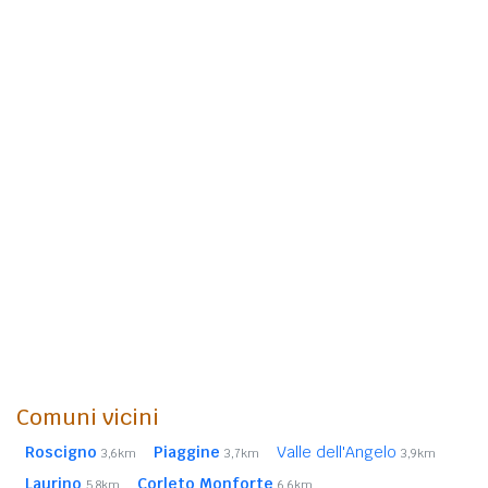
Comuni vicini
Roscigno
Piaggine
Valle dell'Angelo
3,6km
3,7km
3,9km
Laurino
Corleto Monforte
5,8km
6,6km