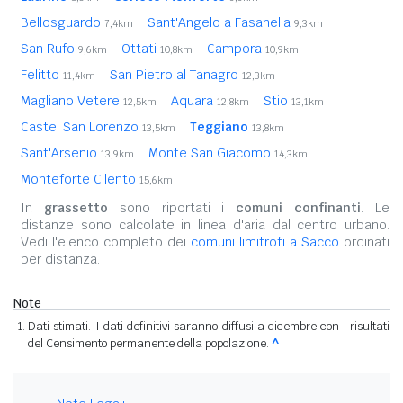
Bellosguardo
Sant'Angelo a Fasanella
7,4km
9,3km
San Rufo
Ottati
Campora
9,6km
10,8km
10,9km
Felitto
San Pietro al Tanagro
11,4km
12,3km
Magliano Vetere
Aquara
Stio
12,5km
12,8km
13,1km
Castel San Lorenzo
Teggiano
13,5km
13,8km
Sant'Arsenio
Monte San Giacomo
13,9km
14,3km
Monteforte Cilento
15,6km
In
grassetto
sono riportati i
comuni confinanti
. Le
distanze sono calcolate in linea d'aria dal centro urbano.
Vedi l'elenco completo dei
comuni limitrofi a Sacco
ordinati
per distanza.
Note
Dati stimati. I dati definitivi saranno diffusi a dicembre con i risultati
del Censimento permanente della popolazione.
^