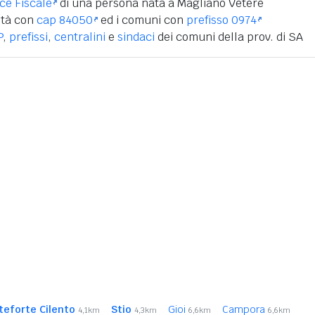
ice Fiscale
di una persona nata a Magliano Vetere
ità con
cap 84050
ed i comuni con
prefisso 0974
P
,
prefissi
,
centralini
e
sindaci
dei comuni della prov. di SA
eforte Cilento
Stio
Gioi
Campora
4,1km
4,3km
6,6km
6,6km