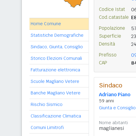
Codice Istat
0
Cod.catastale
E
Home Comune
Popolazione
5
Statistiche Demografiche
Superficie
2
Densità
2
Sindaco, Giunta, Consiglio
Prefisso
0
Storico Elezioni Comunali
CAP
8
Fatturazione elettronica
Scuole Magliano Vetere
Sindaco
Banche Magliano Vetere
Adriano Piano
59 anni
Rischio Sismico
Giunta e Consiglio
Classificazione Climatica
Nome abitanti
Comuni Limitrofi
maglianesi