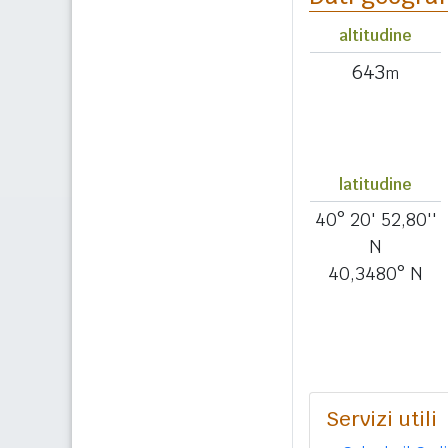
altitudine
643
m
latitudine
40° 20' 52,80''
N
40,3480° N
Servizi utili