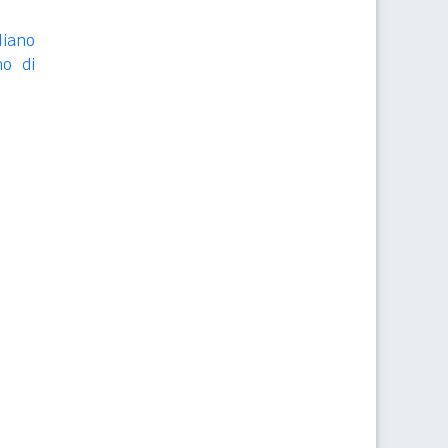
liano
no di