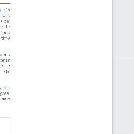
lo del
 Casa
ma
del
orate
rreno
ltima
ono
tanza
rd) e
e dal
zzando
gree,
imale