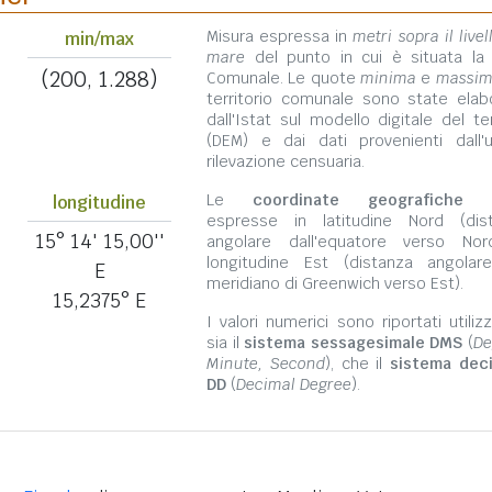
Misura espressa in
metri sopra il livel
min/max
mare
del punto in cui è situata la
(200, 1.288)
Comunale. Le quote
minima
e
massi
territorio comunale sono state elab
dall'Istat sul modello digitale del te
(DEM) e dai dati provenienti dall'u
rilevazione censuaria.
Le
coordinate geografiche
s
longitudine
espresse in latitudine Nord (dis
15° 14' 15,00''
angolare dall'equatore verso No
longitudine Est (distanza angolar
E
meridiano di Greenwich verso Est).
15,2375° E
I valori numerici sono riportati utili
sia il
sistema sessagesimale DMS
(
De
Minute, Second
), che il
sistema dec
DD
(
Decimal Degree
).