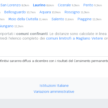
 San Lorenzo
Laurino
Cicerale
Perito
8,0km
8,6km
9,0km
9,3km
Bellosguardo
Aquara
Roscigno
m
10,7km
10,9km
11,0km
Moio della Civitella
Salento
Piaggine
,2km
11,4km
11,6km
12,0km
Giungano
12,2km
iportati i
comuni confinanti
. Le distanze sono calcolate in linea 
 Vedi l'elenco completo dei
comuni limitrofi a Magliano Vetere
ord
definitivi saranno diffusi a dicembre con i risultati del Censimento permanent
Istituzioni Italiane
Variazioni amministrative