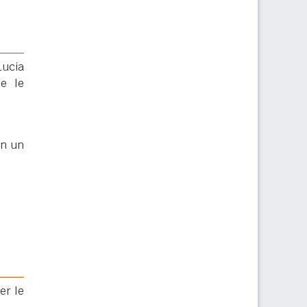
Lucia
 e le
in un
er le