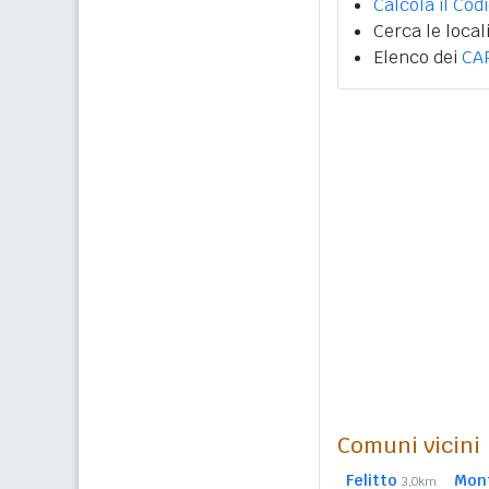
Calcola il Cod
Cerca le local
Elenco dei
CA
Comuni vicini
Felitto
Mont
3,0km