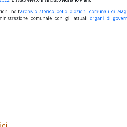
 2022
. È stato eletto il sindaco
Adriano Piano
.
ioni nell'
archivio storico delle elezioni comunali di Mag
inistrazione comunale con gli attuali
organi di gover
ici