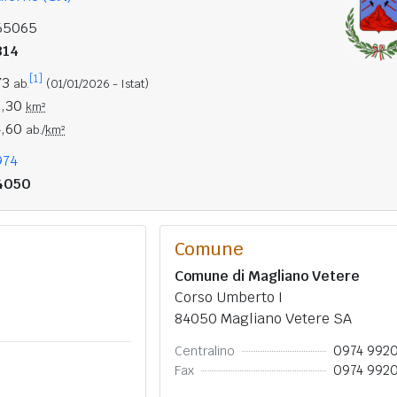
65065
814
[1]
73
ab.
(01/01/2026 - Istat)
3,30
km²
4,60
ab./
km²
974
4050
Comune
Comune di Magliano Vetere
Corso Umberto I
84050 Magliano Vetere SA
0974 992
Centralino
0974 992
Fax