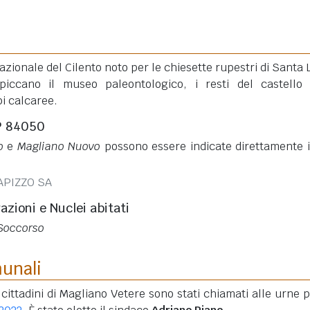
zionale del Cilento noto per le chiesette rupestri di Santa 
ccano il museo paleontologico, i resti del castello
pi calcaree.
AP 84050
o
e
Magliano Nuovo
possono essere indicate direttamente 
APIZZO SA
razioni e Nuclei abitati
Soccorso
munali
i cittadini di Magliano Vetere sono stati chiamati alle urne p