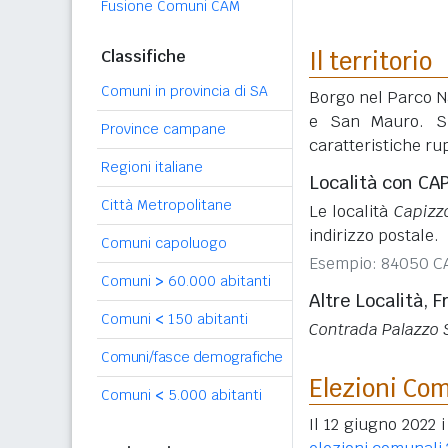
Fusione Comuni CAM
Classifiche
Il territorio
Comuni in provincia di SA
Borgo nel Parco Na
e San Mauro. Spi
Province campane
caratteristiche ru
Regioni italiane
Località con C
Città Metropolitane
Le località
Capizz
indirizzo postale.
Comuni capoluogo
Esempio: 84050 C
Comuni
>
60.000 abitanti
Altre Località, F
Comuni
<
150 abitanti
Contrada Palazzo 
Comuni/fasce demografiche
Elezioni Co
Comuni
<
5.000 abitanti
Il 12 giugno 2022 