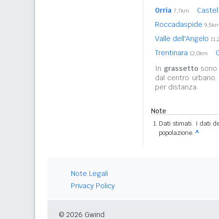
Orria
Castel
7,7km
Roccadaspide
9,5k
Valle dell'Angelo
11
Trentinara
12,0km
In
grassetto
sono r
dal centro urbano.
per distanza.
Note
Dati stimati. I dati 
popolazione.
^
Note Legali
Privacy Policy
© 2026 Gwind