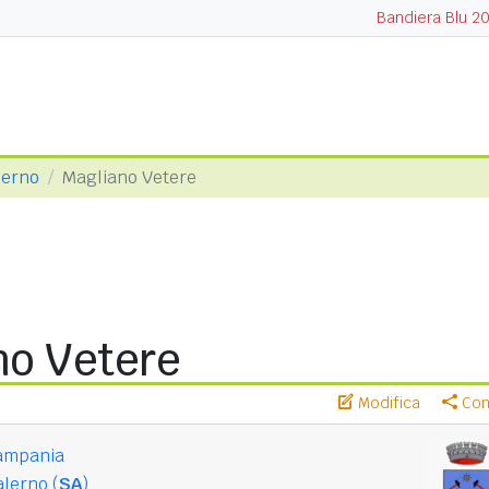
Bandiera Blu 2
lerno
Magliano Vetere
no Vetere
Modifica
Cond
ampania
lerno (
SA
)