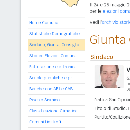
Il 24 e 25 maggio 2
per le
elezioni com
Vedi l'
archivio stor
Home Comune
Statistiche Demografiche
Giunta
Sindaco, Giunta, Consiglio
Storico Elezioni Comunali
Sindaco
Fatturazione elettronica
V
Scuole pubbliche e pr.
6
Da
Banche con ABI e CAB
D
Nato a San Cipria
Rischio Sismico
Titolo di Studio:
Classificazione Climatica
Partito/Coalizion
Comuni Limitrofi