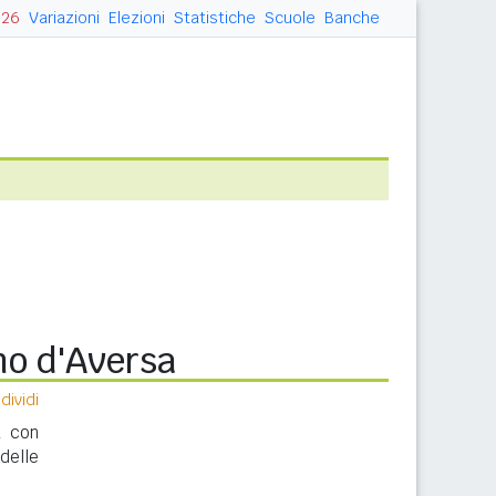
026
Variazioni
Elezioni
Statistiche
Scuole
Banche
o d'Aversa
ividi
a con
delle