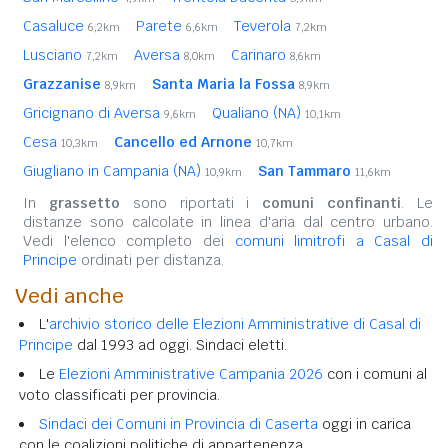
Casaluce
Parete
Teverola
6,2km
6,6km
7,2km
Lusciano
Aversa
Carinaro
7,2km
8,0km
8,6km
Grazzanise
Santa Maria la Fossa
8,9km
8,9km
Gricignano di Aversa
Qualiano (NA)
9,6km
10,1km
Cesa
Cancello ed Arnone
10,3km
10,7km
Giugliano in Campania (NA)
San Tammaro
10,9km
11,6km
In
grassetto
sono riportati i
comuni confinanti
. Le
distanze sono calcolate in linea d'aria dal centro urbano.
Vedi l'elenco completo dei
comuni limitrofi a Casal di
Principe
ordinati per distanza.
Vedi anche
L'
archivio storico delle Elezioni Amministrative di Casal di
Principe
dal 1993 ad oggi. Sindaci eletti.
Le
Elezioni Amministrative Campania 2026
con i comuni al
voto classificati per provincia.
Sindaci dei Comuni in Provincia di Caserta
oggi in carica
con le coalizioni politiche di appartenenza.