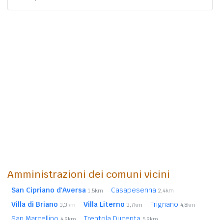
Amministrazioni dei comuni vicini
San Cipriano d'Aversa
Casapesenna
1,5km
2,4km
Villa di Briano
Villa Literno
Frignano
3,3km
3,7km
4,8km
San Marcellino
Trentola Ducenta
4,9km
5,9km