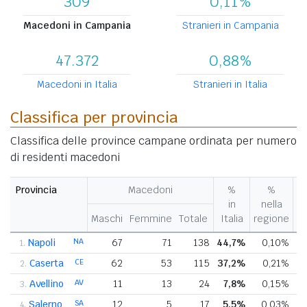
309
0,11%
Macedoni in Campania
Stranieri in Campania
47.372
0,88%
Macedoni in Italia
Stranieri in Italia
Classifica per provincia
Classifica delle province campane ordinata per numero
di residenti macedoni
Provincia
Macedoni
%
%
V
in
nella
%
Maschi
Femmine
Totale
Italia
regione
p
Napoli
NA
67
71
138
44,7%
0,10%
1.
Caserta
CE
62
53
115
37,2%
0,21%
2.
Avellino
AV
11
13
24
7,8%
0,15%
3.
Salerno
SA
12
5
17
5,5%
0,03%
4.