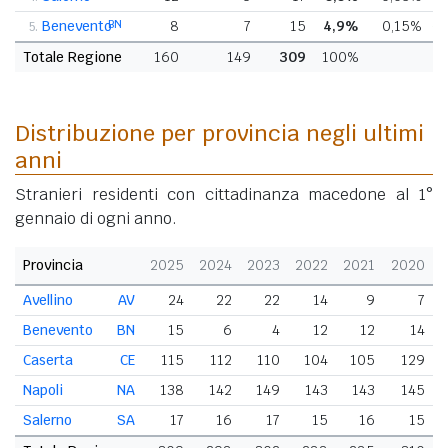
Benevento
BN
8
7
15
4,9%
0,15%
+
5.
Totale Regione
160
149
309
100%
Distribuzione per provincia negli ultimi
anni
Stranieri residenti con cittadinanza macedone al 1°
gennaio di ogni anno.
Provincia
2025
2024
2023
2022
2021
2020
Avellino
AV
24
22
22
14
9
7
Benevento
BN
15
6
4
12
12
14
Caserta
CE
115
112
110
104
105
129
Napoli
NA
138
142
149
143
143
145
Salerno
SA
17
16
17
15
16
15