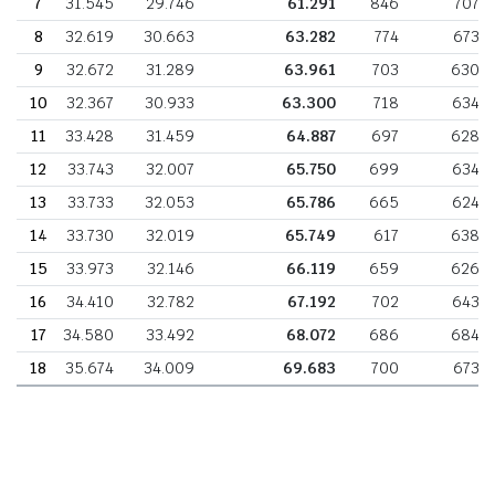
7
31.545
29.746
61.291
846
707
8
32.619
30.663
63.282
774
673
9
32.672
31.289
63.961
703
630
10
32.367
30.933
63.300
718
634
11
33.428
31.459
64.887
697
628
12
33.743
32.007
65.750
699
634
13
33.733
32.053
65.786
665
624
14
33.730
32.019
65.749
617
638
15
33.973
32.146
66.119
659
626
16
34.410
32.782
67.192
702
643
17
34.580
33.492
68.072
686
684
18
35.674
34.009
69.683
700
673