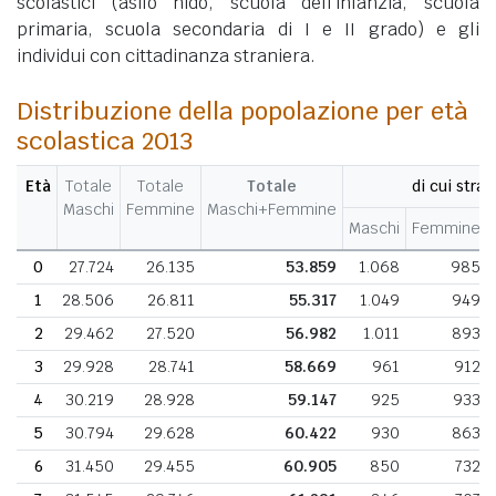
scolastici (asilo nido, scuola dell'infanzia, scuola
primaria, scuola secondaria di I e II grado) e gli
individui con cittadinanza straniera.
Distribuzione della popolazione per età
scolastica 2013
Età
Totale
Totale
Totale
di cui stran
Maschi
Femmine
Maschi+Femmine
Maschi
Femmine
0
27.724
26.135
53.859
1.068
985
1
28.506
26.811
55.317
1.049
949
2
29.462
27.520
56.982
1.011
893
3
29.928
28.741
58.669
961
912
4
30.219
28.928
59.147
925
933
5
30.794
29.628
60.422
930
863
6
31.450
29.455
60.905
850
732