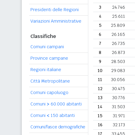
3
24.746
Presidenti delle Regioni
4
25.611
Variazioni Amministrative
5
25.809
6
26.165
Classifiche
7
26.735
Comuni campani
8
26.873
Province campane
9
28.503
Regioni italiane
10
29.083
11
30.056
Città Metropolitane
12
30.475
Comuni capoluogo
13
30.776
Comuni
>
60.000 abitanti
14
31.503
Comuni
<
150 abitanti
15
31.971
16
32.173
Comuni/fasce demografiche
17
33.455