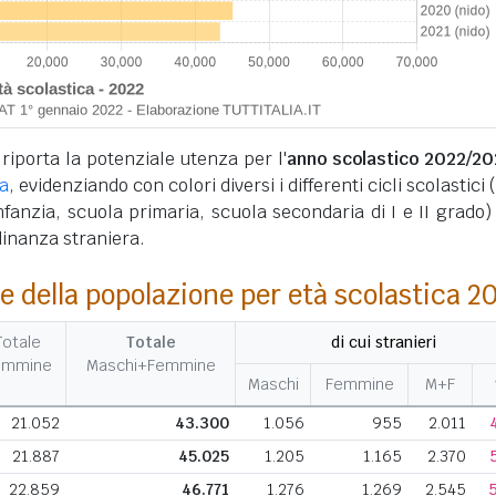
 riporta la potenziale utenza per l'
anno scolastico 2022/20
a
, evidenziando con colori diversi i differenti cicli scolastici 
infanzia, scuola primaria, scuola secondaria di I e II grado) 
dinanza straniera.
e della popolazione per età scolastica 2
Totale
Totale
di cui stranieri
emmine
Maschi+Femmine
Maschi
Femmine
M+F
21.052
43.300
1.056
955
2.011
21.887
45.025
1.205
1.165
2.370
22.859
46.771
1.276
1.269
2.545