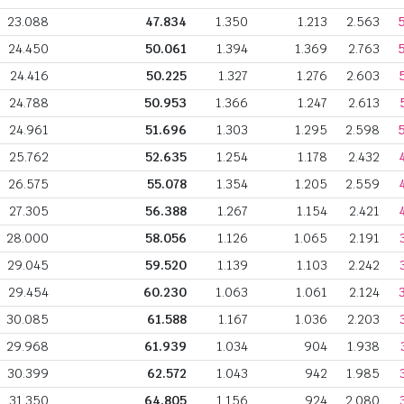
23.088
47.834
1.350
1.213
2.563
24.450
50.061
1.394
1.369
2.763
24.416
50.225
1.327
1.276
2.603
24.788
50.953
1.366
1.247
2.613
24.961
51.696
1.303
1.295
2.598
25.762
52.635
1.254
1.178
2.432
26.575
55.078
1.354
1.205
2.559
27.305
56.388
1.267
1.154
2.421
28.000
58.056
1.126
1.065
2.191
29.045
59.520
1.139
1.103
2.242
29.454
60.230
1.063
1.061
2.124
30.085
61.588
1.167
1.036
2.203
29.968
61.939
1.034
904
1.938
30.399
62.572
1.043
942
1.985
31.350
64.805
1.156
924
2.080