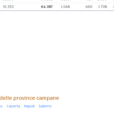
31.352
64.387
1.048
660
1.708
a delle province campane
to
Caserta
Napoli
Salerno