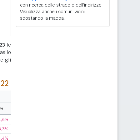
con ricerca delle strade e dell'indirizzo.
Visualizza anche i comuni vicini
spostando la mappa.
23
le
(asilo
e gli
022
%
4,6%
5,3%
5,4%