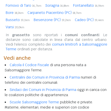
Fornovo di Taro
Soragna
Fontanellato
16,7km
16,8km
16,9km
Bore
Carpaneto Piacentino (PC)
18,3km
18,7km
Busseto
Besenzone (PC)
Cadeo (PC)
19,1km
19,2km
19,4km
Varsi
20,0km
In
grassetto
sono riportati i
comuni confinanti
. Le
distanze sono calcolate in linea d'aria dal centro urbano.
Vedi l'elenco completo dei
comuni limitrofi a Salsomaggiore
Terme
ordinati per distanza.
Vedi anche
Calcola il Codice Fiscale
di una persona nata a
Salsomaggiore Terme.
Centralini dei Comuni in Provincia di Parma
numeri di
telefono dei centralini comunali.
Sindaci dei Comuni in Provincia di Parma
oggi in carica con
le coalizioni politiche di appartenenza.
Scuole Salsomaggiore Terme
pubbliche e private.
Materne, elementari, medie e superiori con codice