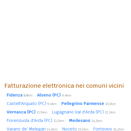
Fatturazione elettronica nei comuni vicini
Fidenza
Alseno (PC)
8,8km
9,4km
Castell'Arquato (PC)
Pellegrino Parmense
9,4km
10,1km
Vernasca (PC)
Lugagnano Val d'Arda (PC)
11,9km
12,1km
Fiorenzuola d'Arda (PC)
Medesano
13,2km
14,2km
Varano de' Melegari
Noceto
Fontevivo
14,3km
15,1km
16,2km