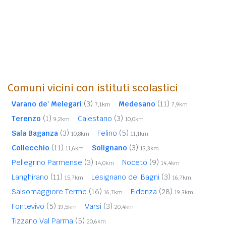
Comuni vicini con istituti scolastici
Varano de' Melegari
(3)
Medesano
(11)
7,1km
7,9km
Terenzo
(1)
Calestano
(3)
9,2km
10,0km
Sala Baganza
(3)
Felino
(5)
10,8km
11,1km
Collecchio
(11)
Solignano
(3)
11,6km
13,3km
Pellegrino Parmense
(3)
Noceto
(9)
14,0km
14,4km
Langhirano
(11)
Lesignano de' Bagni
(3)
15,7km
16,7km
Salsomaggiore Terme
(16)
Fidenza
(28)
16,7km
19,3km
Fontevivo
(5)
Varsi
(3)
19,5km
20,4km
Tizzano Val Parma
(5)
20,6km