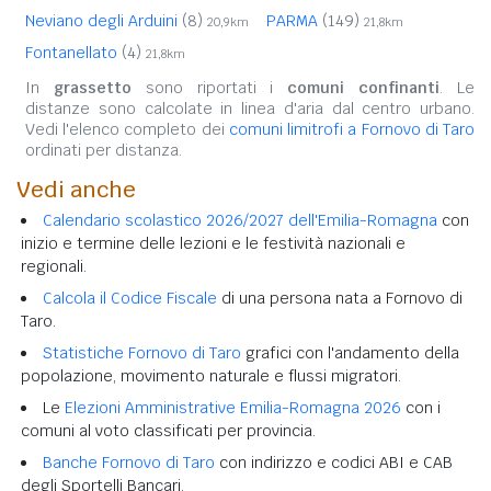
Neviano degli Arduini
(8)
PARMA
(149)
20,9km
21,8km
Fontanellato
(4)
21,8km
In
grassetto
sono riportati i
comuni confinanti
. Le
distanze sono calcolate in linea d'aria dal centro urbano.
Vedi l'elenco completo dei
comuni limitrofi a Fornovo di Taro
ordinati per distanza.
Vedi anche
Calendario scolastico 2026/2027 dell'Emilia-Romagna
con
inizio e termine delle lezioni e le festività nazionali e
regionali.
Calcola il Codice Fiscale
di una persona nata a Fornovo di
Taro.
Statistiche Fornovo di Taro
grafici con l'andamento della
popolazione, movimento naturale e flussi migratori.
Le
Elezioni Amministrative Emilia-Romagna 2026
con i
comuni al voto classificati per provincia.
Banche Fornovo di Taro
con indirizzo e codici ABI e CAB
degli Sportelli Bancari.