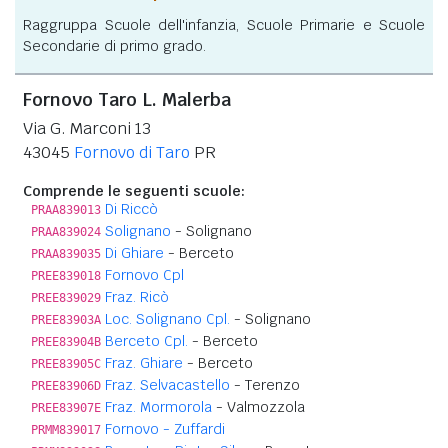
Raggruppa Scuole dell'infanzia, Scuole Primarie e Scuole
Secondarie di primo grado.
Fornovo Taro L. Malerba
Via G. Marconi 13
43045
Fornovo di Taro
PR
Comprende le seguenti scuole:
Di Riccò
PRAA839013
Solignano
- Solignano
PRAA839024
Di Ghiare
- Berceto
PRAA839035
Fornovo Cpl
PREE839018
Fraz. Ricò
PREE839029
Loc. Solignano Cpl.
- Solignano
PREE83903A
Berceto Cpl.
- Berceto
PREE83904B
Fraz. Ghiare
- Berceto
PREE83905C
Fraz. Selvacastello
- Terenzo
PREE83906D
Fraz. Mormorola
- Valmozzola
PREE83907E
Fornovo - Zuffardi
PRMM839017