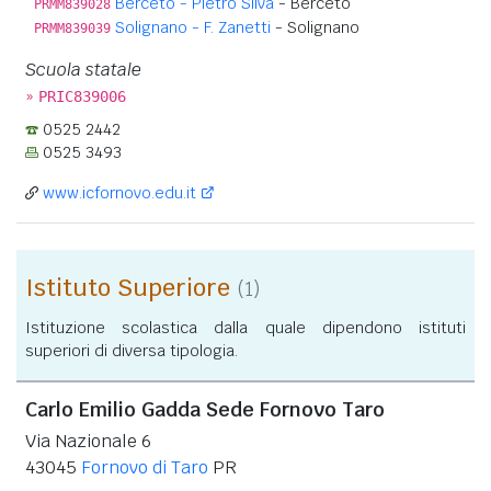
Berceto - Pietro Silva
- Berceto
PRMM839028
Solignano - F. Zanetti
- Solignano
PRMM839039
Scuola statale
»
PRIC839006
0525 2442
0525 3493
www.icfornovo.edu.it
Istituto Superiore
(1)
Istituzione scolastica dalla quale dipendono istituti
superiori di diversa tipologia.
Carlo Emilio Gadda Sede Fornovo Taro
Via Nazionale 6
43045
Fornovo di Taro
PR