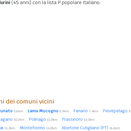
urini
(45 anni)
con la lista P.popolare Italiano.
ni dei comuni vicini
lunato
Lama Mocogno
Fanano
Pievepelago
5,6km
6,9km
7,4km
9
lagano
Polinago
Frassinoro
10,1km
11,0km
13,0km
no
Montefiorino
Abetone Cutigliano (PT)
13,3km
14,0km
16,6km