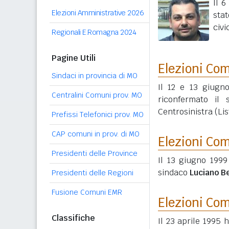
Il 6
Elezioni Amministrative 2026
sta
civi
Regionali E.Romagna 2024
Pagine Utili
Elezioni Co
Sindaci in provincia di MO
Il 12 e 13 giugn
Centralini Comuni prov. MO
riconfermato il
Centrosinistra (Lis
Prefissi Telefonici prov. MO
CAP comuni in prov. di MO
Elezioni Co
Presidenti delle Province
Il 13 giugno 1999
sindaco
Luciano B
Presidenti delle Regioni
Fusione Comuni EMR
Elezioni Co
Classifiche
Il 23 aprile 1995 