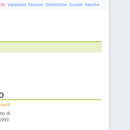
026
Variazioni
Elezioni
Statistiche
Scuole
Banche
o
ividi
nno di
1993.