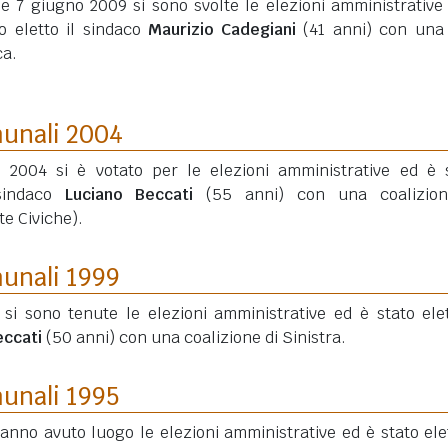
 e 7 giugno 2009 si sono svolte le elezioni amministrative
to eletto il sindaco
Maurizio Cadegiani
(41 anni)
con una 
ca.
munali 2004
o 2004 si è votato per le elezioni amministrative ed è 
 sindaco
Luciano Beccati
(55 anni)
con una coalizion
te Civiche).
munali 1999
 si sono tenute le elezioni amministrative ed è stato elet
eccati
(50 anni)
con una coalizione di Sinistra.
munali 1995
hanno avuto luogo le elezioni amministrative ed è stato elet