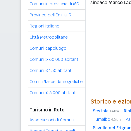
sindaco
Marco Lad
Comuni in provincia di MO
Province dell'Emilia-R.
Regioni italiane
Città Metropolitane
Comuni capoluogo
Comuni
>
60.000 abitanti
Comuni
<
150 abitanti
Comuni/fasce demografiche
Comuni
<
5.000 abitanti
Storico elezio
Turismo in Rete
Sestola
Rio
4,6km
Fiumalbo
Pa
Associazioni di Comuni
9,3km
Pavullo nel Frigna