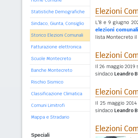
Home Comune
Elezioni Co
Statistiche Demografiche
L'8 e 9 giugno 202
Sindaco, Giunta, Consiglio
elezioni comunal
Storico Elezioni Comunali
lista Montecreto i
Fatturazione elettronica
Elezioni Co
Scuole Montecreto
Il 26 maggio 2019 
Banche Montecreto
sindaco
Leandro B
Rischio Sismico
Elezioni Co
Classificazione Climatica
Il 25 maggio 2014
Comuni Limitrofi
sindaco
Leandro B
Mappa e Stradario
Elezioni Co
Speciali