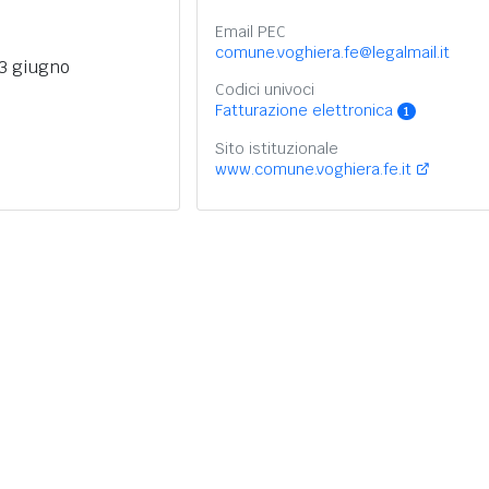
Email PEC
comune.voghiera.fe@legalmail.it
13 giugno
Codici univoci
Fatturazione elettronica
1
Sito istituzionale
www.comune.voghiera.fe.it