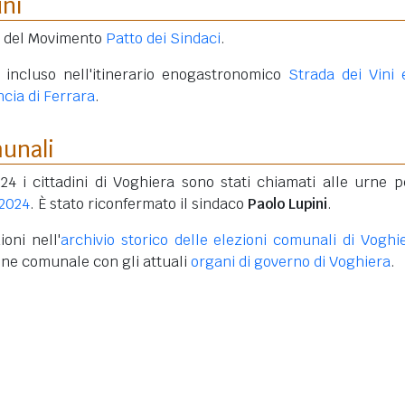
uni
e del Movimento
Patto dei Sindaci
.
 è incluso nell'itinerario enogastronomico
Strada dei Vini 
ncia di Ferrara
.
munali
24 i cittadini di Voghiera sono stati chiamati alle urne p
 2024
. È stato riconfermato il sindaco
Paolo Lupini
.
oni nell'
archivio storico delle elezioni comunali di Voghi
one comunale con gli attuali
organi di governo di Voghiera
.