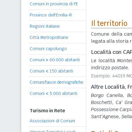
Comuni in provincia di FE
Province dell'Emilia-R.
Il territorio
Regioni italiane
Comune della camp
Città Metropolitane
legata alla storia 
Comuni capoluogo
Località con CA
Comuni
>
60.000 abitanti
Le località
Monte
indirizzo postale.
Comuni
<
150 abitanti
Esempio: 44019 
Comuni/fasce demografiche
Altre Località, F
Comuni
<
5.000 abitanti
Borgo Canella, B
Boschetti, Ca' Gr
Possessione Carpi
Turismo in Rete
Sant'Agnese, Sell
Associazioni di Comuni