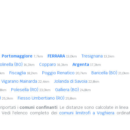
Portomaggiore
FERRARA
Tresignana
7,7km
13,0km
13,1km
olinella (BO)
Copparo
Argenta
16,3km
16,3km
17,3km
Fiscaglia
Poggio Renatico
Baricella (BO)
8km
18,2km
20,7km
21,0km
Vigarano Mainarda
Jolanda di Savoia
22,4km
22,8km
Polesella (RO)
Galliera (BO)
,8km
23,0km
24,8km
)
Fiesso Umbertiano (RO)
25,3km
25,8km
iportati i
comuni confinanti
. Le distanze sono calcolate in linea 
. Vedi l'elenco completo dei
comuni limitrofi a Voghiera
ordinat