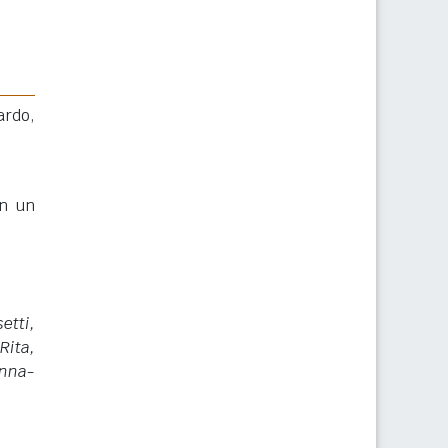
ardo,
in un
etti,
Rita,
anna-