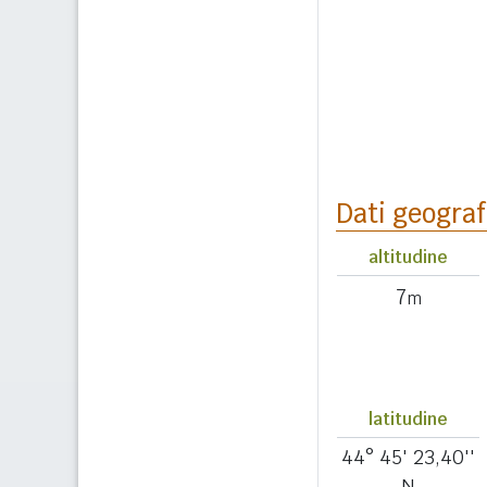
Dati geograf
altitudine
7
m
latitudine
44° 45' 23,40''
N