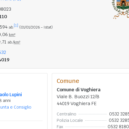
38023
110
[1]
.594
ab.
(01/01/2026 - Istat)
0,06
km²
9,71
ab./
km²
532
4019
Comune
Comune di Voghiera
aolo Lupini
Viale B. Buozzi 12/B
8 anni
44019 Voghiera FE
iunta e Consiglio
0532 328
Centralino
0532 328
Polizia Locale
0532 818
Fax