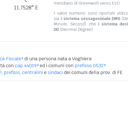
meridiano di Greenwich verso Est).
11,7528° E
I valori numerici sono riportati utili
sia il
sistema sessagesimale DMS
(
De
Minute, Second
), che il
sistema dec
DD
(
Decimal Degree
).
ice Fiscale
di una persona nata a Voghiera
ità con
cap 44019
ed i comuni con
prefisso 0532
P
,
prefissi
,
centralini
e
sindaci
dei comuni della prov. di FE