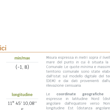
ici
Misura espressa in
metri sopra il livel
min/max
mare
del punto in cui è situata la
(-1, 8)
Comunale. Le quote
minima
e
massi
territorio comunale sono state elab
dall'Istat sul modello digitale del te
(DEM) e dai dati provenienti dall'u
rilevazione censuaria.
Le
coordinate geografiche
s
longitudine
espresse in latitudine Nord (dis
11° 45' 10,08''
angolare dall'equatore verso No
longitudine Est (distanza angolar
E