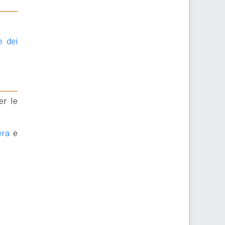
e dei
er le
era
e