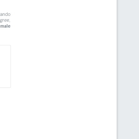
zzando
gree,
imale