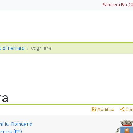
Bandiera Blu 2
a di Ferrara
Voghiera
ra
Modifica
Cond
milia-Romagna
rrara (
FE
)