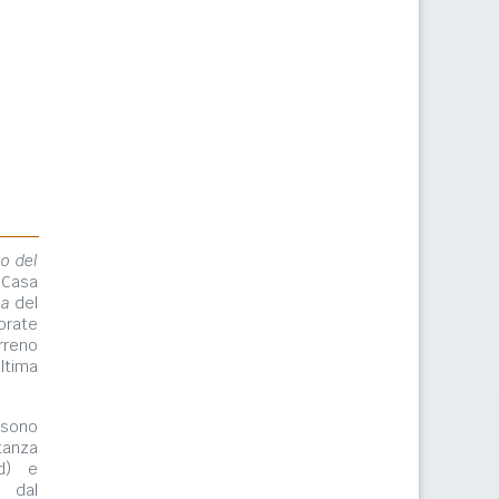
lo del
 Casa
ma
del
orate
rreno
ltima
ono
tanza
rd) e
e dal