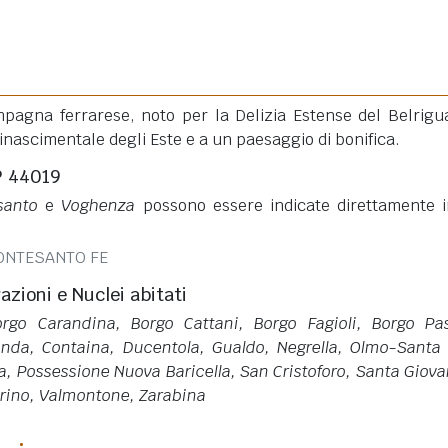
agna ferrarese, noto per la Delizia Estense del Belrigu
rinascimentale degli Este e a un paesaggio di bonifica.
P 44019
santo
e
Voghenza
possono essere indicate direttamente 
MONTESANTO FE
razioni e Nuclei abitati
orgo Carandina, Borgo Cattani, Borgo Fagioli, Borgo Pas
anda, Containa, Ducentola, Gualdo, Negrella, Olmo-Santa 
a, Possessione Nuova Baricella, San Cristoforo, Santa Giov
arino, Valmontone, Zarabina