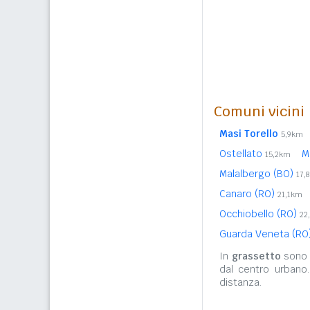
Comuni vicini
Masi Torello
5,9km
Ostellato
M
15,2km
Malalbergo (BO)
17,
Canaro (RO)
21,1km
Occhiobello (RO)
22
Guarda Veneta (RO
In
grassetto
sono r
dal centro urbano
distanza.