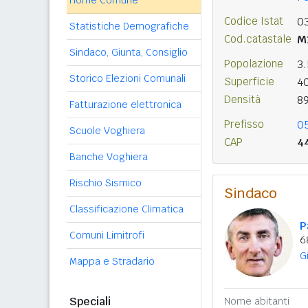
Home Comune
Codice Istat
0
Statistiche Demografiche
Cod.catastale
M
Sindaco, Giunta, Consiglio
Popolazione
3
Storico Elezioni Comunali
Superficie
4
Densità
8
Fatturazione elettronica
Prefisso
0
Scuole Voghiera
CAP
4
Banche Voghiera
Rischio Sismico
Sindaco
Classificazione Climatica
P
Comuni Limitrofi
6
G
Mappa e Stradario
Speciali
Nome abitanti