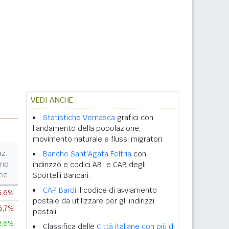
VEDI ANCHE
Statistiche Vernasca
grafici con
l'andamento della popolazione,
movimento naturale e flussi migratori.
az.
Banche Sant'Agata Feltria
con
nno
indirizzo e codici ABI e CAB degli
ed.
Sportelli Bancari.
CAP Bardi
il codice di avviamento
5,6%
postale da utilizzare per gli indirizzi
6,7%
postali.
2,6%
Classifica delle
Città italiane con più di