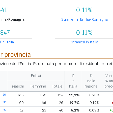
641
0,11%
Emilia-Romagna
Stranieri in Emilia-Romagna
.847
0,11%
i in Italia
Stranieri in Italia
er provincia
ovince dell'Emilia-R. ordinata per numero di residenti eritrei
Eritrei
%
%
Vari
in
nella
% a
Maschi
Femmine
Totale
Italia
regione
prec
BO
168
186
354
55,2%
0,28%
-
PR
60
66
126
19,7%
0,19%
-
PC
17
23
40
6,2%
0,09%
+