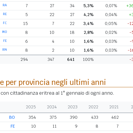
RA
7
27
34
5,3%
0,07%
+3
RE
5
22
27
4,2%
0,04%
+
FC
15
7
22
3,4%
0,05%
-1
MO
8
10
18
2,8%
0,02%
-
FE
6
4
10
1,6%
0,03%
-
RN
8
2
10
1,6%
0,03%
-1
294
347
641
100%
-
e per provincia negli ultimi anni
 con cittadinanza eritrea al 1° gennaio di ogni anno.
2025
2024
2023
2022
2021
BO
354
375
390
433
462
FE
10
11
9
8
7