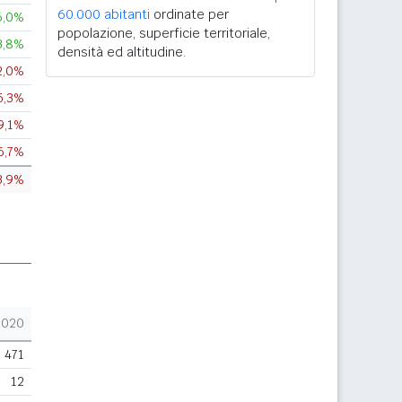
60.000 abitanti
ordinate per
6,0%
popolazione, superficie territoriale,
3,8%
densità ed altitudine.
2,0%
5,3%
9,1%
6,7%
3,9%
2020
471
12