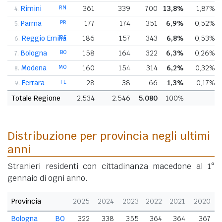
Rimini
RN
361
339
700
13,8%
1,87%
4.
Parma
PR
177
174
351
6,9%
0,52%
5.
Reggio Emilia
RE
186
157
343
6,8%
0,53%
6.
Bologna
BO
158
164
322
6,3%
0,26%
7.
Modena
MO
160
154
314
6,2%
0,32%
8.
Ferrara
FE
28
38
66
1,3%
0,17%
9.
Totale Regione
2.534
2.546
5.080
100%
Distribuzione per provincia negli ultimi
anni
Stranieri residenti con cittadinanza macedone al 1°
gennaio di ogni anno.
Provincia
2025
2024
2023
2022
2021
2020
Bologna
BO
322
338
355
364
364
367