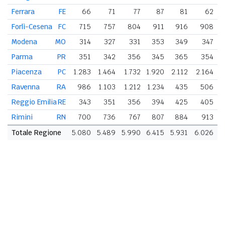
Ferrara
FE
66
71
77
87
81
62
Forlì-Cesena
FC
715
757
804
911
916
908
Modena
MO
314
327
331
353
349
347
Parma
PR
351
342
356
345
365
354
Piacenza
PC
1.283
1.464
1.732
1.920
2.112
2.164
Ravenna
RA
986
1.103
1.212
1.234
435
506
Reggio Emilia
RE
343
351
356
394
425
405
Rimini
RN
700
736
767
807
884
913
Totale Regione
5.080
5.489
5.990
6.415
5.931
6.026