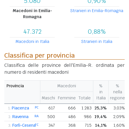
5.080
0,90%
Macedoni in Emilia-
Stranieri in Emilia-Romagna
Romagna
47.372
0,88%
Macedoni in Italia
Stranieri in Italia
Classifica per provincia
Classifica delle province dell'Emilia-R. ordinata per
numero di residenti macedoni
Provincia
Macedoni
%
%
in
nella
Maschi
Femmine
Totale
Italia
regione
Piacenza
PC
617
666
1.283
25,3%
3,03%
1.
Ravenna
RA
500
486
986
19,4%
2,09%
2.
Forlì-Cesena
FC
347
368
715
14,1%
1,60%
3.