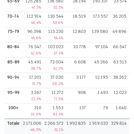
65-69
125.285
138.580
28.194
190.337
23.574
47,5%
52,5%
70-74
112.914
130.544
18.519
173.557
36.205
46,4%
53,6%
75-79
96.398
115.230
12.803
139.580
49.896
45,6%
54,4%
80-84
76.547
103.023
10.778
97.104
66.547
42,6%
57,4%
85-89
45.491
72.004
6.608
45.266
63.513
38,7%
61,3%
90-94
17.201
37.030
3.177
12.195
38.262
31,7%
68,3%
95-99
3.267
11.272
908
1.493
12.023
22,5%
77,5%
100+
310
1.553
137
79
1.640
16,6%
83,4%
Totale
2.171.006
2.266.572
1.992.835
1.919.033
329.814
48,9%
51,1%