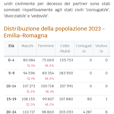
uniti civilmente per decesso del partner sono stati
sommati rispettivamente agli stati civili 'coniugati/e',
'divorziati/e' e 'vedovi/e'.
Distribuzione della popolazione 2023 -
Emilia-Romagna
Età
Maschi
Femmine
Celibi
Coniugati
Vedovi
Di
/Nubili
/e
/e
0-4
80.084
75.669
155.753
0
0
51,4%
48,6%
5-9
94.596
89.354
183.950
0
0
51,4%
48,6%
10-14
107.273
100.718
207.991
0
0
51,6%
48,4%
15-19
108.155
99.807
207.880
80
1
52,0%
48,0%
20-24
110.727
98.860
205.093
4.287
8