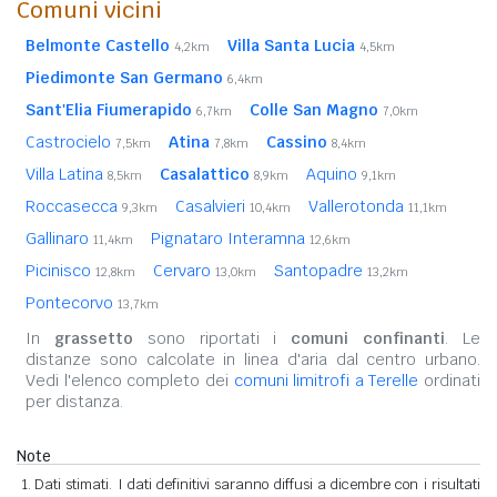
Comuni vicini
Belmonte Castello
Villa Santa Lucia
4,2km
4,5km
Piedimonte San Germano
6,4km
Sant'Elia Fiumerapido
Colle San Magno
6,7km
7,0km
Castrocielo
Atina
Cassino
7,5km
7,8km
8,4km
Villa Latina
Casalattico
Aquino
8,5km
8,9km
9,1km
Roccasecca
Casalvieri
Vallerotonda
9,3km
10,4km
11,1km
Gallinaro
Pignataro Interamna
11,4km
12,6km
Picinisco
Cervaro
Santopadre
12,8km
13,0km
13,2km
Pontecorvo
13,7km
In
grassetto
sono riportati i
comuni confinanti
. Le
distanze sono calcolate in linea d'aria dal centro urbano.
Vedi l'elenco completo dei
comuni limitrofi a Terelle
ordinati
per distanza.
Note
Dati stimati. I dati definitivi saranno diffusi a dicembre con i risultati