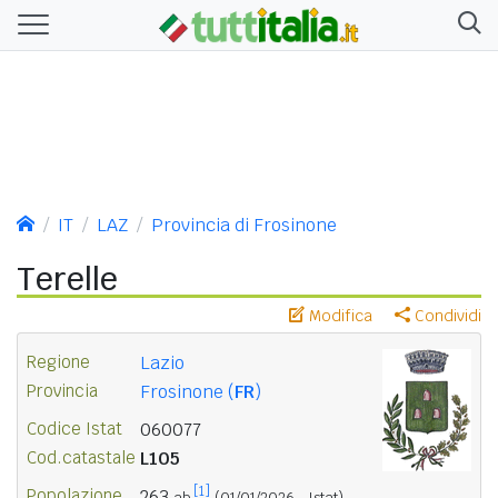
IT
LAZ
Provincia di Frosinone
Terelle
Modifica
Condividi
Regione
Lazio
Provincia
Frosinone (
FR
)
Codice Istat
060077
Cod.catastale
L105
[1]
Popolazione
263
ab.
(01/01/2026 - Istat)