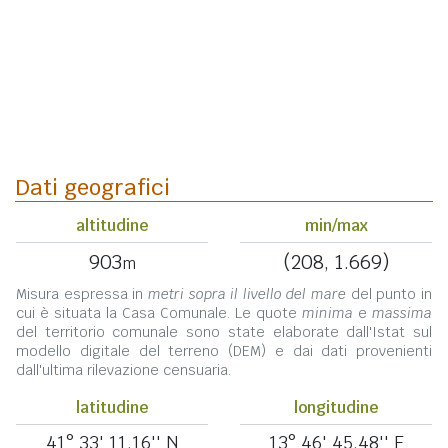
Dati geografici
altitudine
min/max
903
(208, 1.669)
m
Misura espressa in
metri sopra il livello del mare
del punto in
cui è situata la Casa Comunale. Le quote
minima
e
massima
del territorio comunale sono state elaborate dall'Istat sul
modello digitale del terreno (DEM) e dai dati provenienti
dall'ultima rilevazione censuaria.
latitudine
longitudine
41° 33' 11,16'' N
13° 46' 45,48'' E