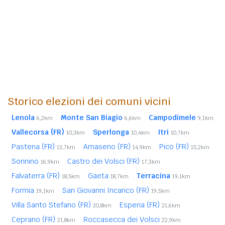
Storico elezioni dei comuni vicini
Lenola
Monte San Biagio
Campodimele
6,2km
6,6km
9,1km
Vallecorsa (FR)
Sperlonga
Itri
10,3km
10,4km
10,7km
Pastena (FR)
Amaseno (FR)
Pico (FR)
13,7km
14,9km
15,2km
Sonnino
Castro dei Volsci (FR)
16,9km
17,3km
Falvaterra (FR)
Gaeta
Terracina
18,5km
18,7km
19,1km
Formia
San Giovanni Incarico (FR)
19,1km
19,5km
Villa Santo Stefano (FR)
Esperia (FR)
20,8km
21,6km
Ceprano (FR)
Roccasecca dei Volsci
21,8km
22,9km