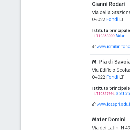
Gianni Rodari
Via della Stazion
04022
Fondi
LT
Istituto principale
Milani
LTIC853009
www.icmilanifondi
M. Pia di Savo
Via Edificio Scola
04022
Fondi
LT
Istituto principale
Sottot
LTIC85700L
www.icaspri.edu.i
Mater Domini
Via dei Latini N 4