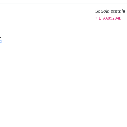
Scuola statale
»
LTAA85204D
:
di