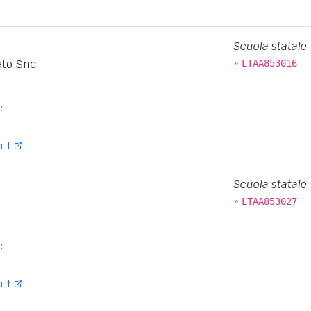
Scuola statale
»
ato Snc
LTAA853016
:
.it
Scuola statale
»
LTAA853027
:
.it