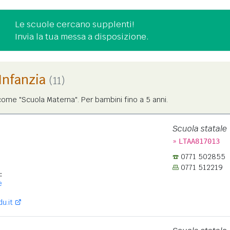
Le scuole cercano supplenti!
Invia la tua messa a disposizione.
'Infanzia
(11)
ome "Scuola Materna". Per bambini fino a 5 anni.
Scuola statale
»
LTAA817013
0771 502855
0771 512219
:
e
u.it