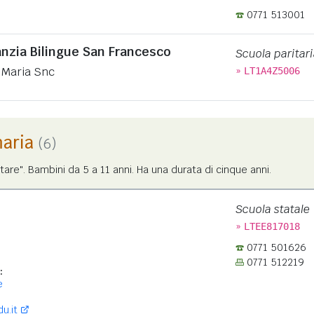
0771 513001
anzia Bilingue San Francesco
Scuola paritari
»
a Maria Snc
LT1A4Z5006
maria
(6)
tare". Bambini da 5 a 11 anni. Ha una durata di cinque anni.
Scuola statale
»
LTEE817018
0771 501626
0771 512219
:
e
u.it