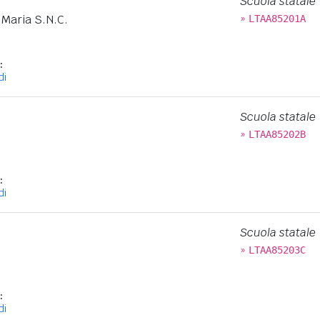
Scuola statale
»
 Maria S.N.C.
LTAA85201A
:
di
Scuola statale
»
LTAA85202B
:
di
Scuola statale
»
LTAA85203C
:
di