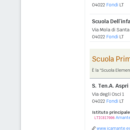
04022
Fondi
LT
Scuola Dell`inf
Via Mola di Sant
04022
Fondi
LT
Scuola Pri
È la "Scuola Elemen
S. Ten.A. Aspri
Via degli Osci 1
04022
Fondi
LT
Istituto principale
Amant
LTIC817006
www.icamante.ed