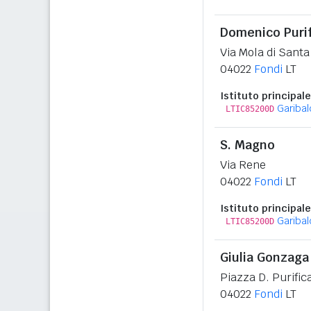
Domenico Puri
Via Mola di Santa
04022
Fondi
LT
Istituto principale
Garibal
LTIC85200D
S. Magno
Via Rene
04022
Fondi
LT
Istituto principale
Garibal
LTIC85200D
Giulia Gonzaga
Piazza D. Purific
04022
Fondi
LT