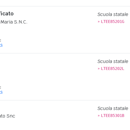
ficato
Scuola statale
»
 Maria S.N.C.
LTEE85201G
:
di
Scuola statale
»
LTEE85202L
:
di
Scuola statale
»
ato Snc
LTEE85301B