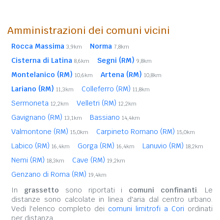
Amministrazioni dei comuni vicini
Rocca Massima
Norma
3,9km
7,8km
Cisterna di Latina
Segni (RM)
8,6km
9,8km
Montelanico (RM)
Artena (RM)
10,6km
10,8km
Lariano (RM)
Colleferro (RM)
11,3km
11,8km
Sermoneta
Velletri (RM)
12,2km
12,2km
Gavignano (RM)
Bassiano
13,1km
14,4km
Valmontone (RM)
Carpineto Romano (RM)
15,0km
15,0km
Labico (RM)
Gorga (RM)
Lanuvio (RM)
16,4km
16,4km
18,2km
Nemi (RM)
Cave (RM)
18,3km
19,2km
Genzano di Roma (RM)
19,4km
In
grassetto
sono riportati i
comuni confinanti
. Le
distanze sono calcolate in linea d'aria dal centro urbano.
Vedi l'elenco completo dei
comuni limitrofi a Cori
ordinati
per distanza.