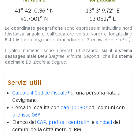
41° 42' 0,36'' N
13° 3' 9,72'' E
41,7001° N
13,0527° E
Le
coordinate geografiche
sono espresse in latitudine Nord
(distanza angolare dall'equatore verso Nord) e longitudine
Est (distanza angolare dal meridiano di Greenwich verso Est).
I valori numerici sono riportati utilizzando sia il
sistema
sessagesimale DMS
(
Degree, Minute, Second
), che il
sistema
decimale DD
(
Decimal Degree
).
Servizi utili
Calcola il Codice Fiscale
di una persona nata a
Gavignano
Cerca le località con
cap 00030
ed i comuni con
prefisso 06
Elenco dei
CAP
,
prefissi
,
centralini
e
sindaci
dei
comuni della città metr. di RM