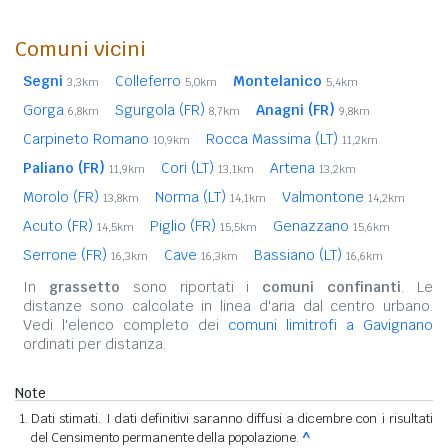
Comuni vicini
Segni
Colleferro
Montelanico
3,3km
5,0km
5,4km
Gorga
Sgurgola (FR)
Anagni (FR)
6,8km
8,7km
9,8km
Carpineto Romano
Rocca Massima (LT)
10,9km
11,2km
Paliano (FR)
Cori (LT)
Artena
11,9km
13,1km
13,2km
Morolo (FR)
Norma (LT)
Valmontone
13,8km
14,1km
14,2km
Acuto (FR)
Piglio (FR)
Genazzano
14,5km
15,5km
15,6km
Serrone (FR)
Cave
Bassiano (LT)
16,3km
16,3km
16,6km
In
grassetto
sono riportati i
comuni confinanti
. Le
distanze sono calcolate in linea d'aria dal centro urbano.
Vedi l'elenco completo dei
comuni limitrofi a Gavignano
ordinati per distanza.
Note
Dati stimati. I dati definitivi saranno diffusi a dicembre con i risultati
del Censimento permanente della popolazione.
^