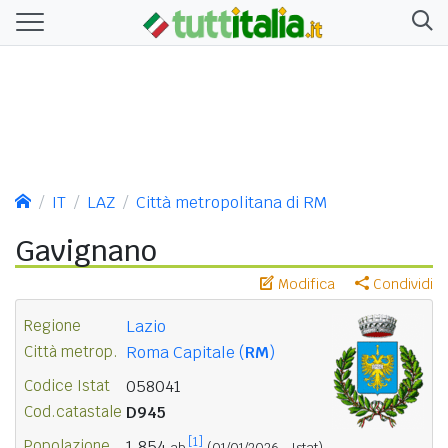
IT
LAZ
Città metropolitana di RM
Gavignano
Modifica
Condividi
Regione
Lazio
Città metrop.
Roma Capitale (
RM
)
Codice Istat
058041
Cod.catastale
D945
[1]
Popolazione
1.854
ab.
(01/01/2026 - Istat)