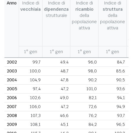
Anno
Indice di
Indice di
Indice di
Indice di
I
vecchiaia
dipendenza
ricambio
struttura
strutturale
della
della
c
popolazione
popolazione
d
attiva
attiva
d
fe
1° gen
1° gen
1° gen
1° gen
1
2002
99,7
49,4
96,0
84,7
2003
100,0
48,7
98,0
85,6
2004
104,9
47,8
90,2
90,5
2005
97,4
47,2
101,0
93,6
2006
102,6
49,0
82,1
94,1
2007
106,0
47,2
72,6
94,9
2008
107,3
46,6
76,2
93,7
2009
108,1
45,1
84,2
96,5