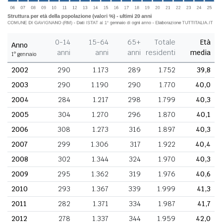
0-14
15-64
65+
Totale
Età
Anno
anni
anni
anni
residenti
media
1° gennaio
2002
290
1.173
289
1.752
39,8
2003
290
1.190
290
1.770
40,0
2004
284
1.217
298
1.799
40,3
2005
304
1.270
296
1.870
40,1
2006
308
1.273
316
1.897
40,3
2007
299
1.306
317
1.922
40,4
2008
302
1.344
324
1.970
40,3
2009
295
1.362
319
1.976
40,6
2010
293
1.367
339
1.999
41,3
2011
282
1.371
334
1.987
41,7
2012
278
1.337
344
1.959
42,0