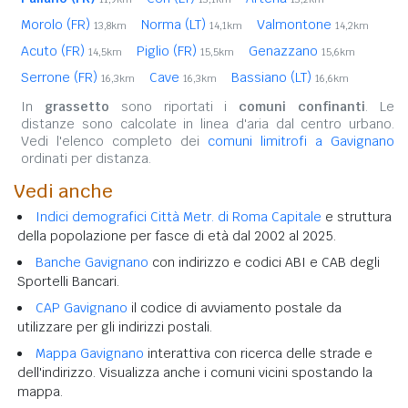
Morolo (FR)
Norma (LT)
Valmontone
13,8km
14,1km
14,2km
Acuto (FR)
Piglio (FR)
Genazzano
14,5km
15,5km
15,6km
Serrone (FR)
Cave
Bassiano (LT)
16,3km
16,3km
16,6km
In
grassetto
sono riportati i
comuni confinanti
. Le
distanze sono calcolate in linea d'aria dal centro urbano.
Vedi l'elenco completo dei
comuni limitrofi a Gavignano
ordinati per distanza.
Vedi anche
Indici demografici Città Metr. di Roma Capitale
e struttura
della popolazione per fasce di età dal 2002 al 2025.
Banche Gavignano
con indirizzo e codici ABI e CAB degli
Sportelli Bancari.
CAP Gavignano
il codice di avviamento postale da
utilizzare per gli indirizzi postali.
Mappa Gavignano
interattiva con ricerca delle strade e
dell'indirizzo. Visualizza anche i comuni vicini spostando la
mappa.