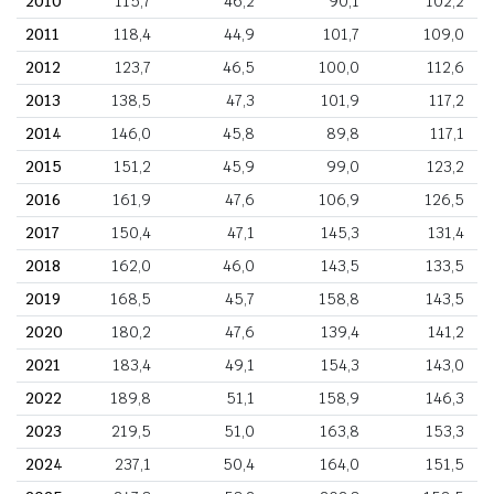
2010
115,7
46,2
90,1
102,2
2011
118,4
44,9
101,7
109,0
2012
123,7
46,5
100,0
112,6
2013
138,5
47,3
101,9
117,2
2014
146,0
45,8
89,8
117,1
2015
151,2
45,9
99,0
123,2
2016
161,9
47,6
106,9
126,5
2017
150,4
47,1
145,3
131,4
2018
162,0
46,0
143,5
133,5
2019
168,5
45,7
158,8
143,5
2020
180,2
47,6
139,4
141,2
2021
183,4
49,1
154,3
143,0
2022
189,8
51,1
158,9
146,3
2023
219,5
51,0
163,8
153,3
2024
237,1
50,4
164,0
151,5