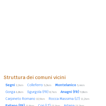
Struttura dei comuni vicini
Segni
Colleferro
Montelanico
3,3km
5,0km
5,4km
Gorga
Sgurgola (FR)
Anagni (FR)
6,8km
8,7km
9,8km
Carpineto Romano
Rocca Massima (LT)
10,9km
11,2km
Paliano (FR)
Cori (LT)
Artena
11,9km
13,1km
13,2km