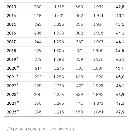
2013
260
1.312
360
1.932
42,8
2014
248
1.331
362
1.941
43,1
2015
242
1.326
366
1.934
43,5
2016
236
1.298
382
1.916
44,1
2017
244
1.296
367
1.907
44,1
2018
229
1.305
371
1.905
44,5
2019*
219
1.288
369
1.876
45,1
2020*
217
1.276
391
1.884
45,4
2021*
223
1.288
409
1.920
45,6
2022*
225
1.276
427
1.928
46,1
2023*
200
1.254
439
1.893
46,9
2024*
186
1.245
441
1.872
47,3
2025*
186
1.215
460
1.861
47,9
(*) popolazione post-censimento