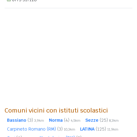
Comuni vicini con istituti scolastici
Bassiano
(3)
Norma
(4)
Sezze
(25)
3,9km
4,5km
8,3km
Carpineto Romano (RM)
(3)
LATINA
(125)
10,3km
11,9km