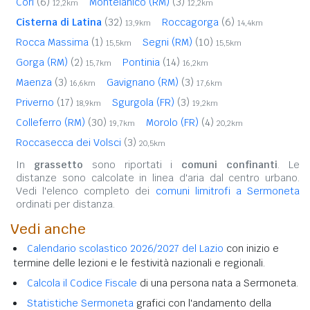
Cori
(6)
Montelanico (RM)
(3)
12,2km
12,2km
Cisterna di Latina
(32)
Roccagorga
(6)
13,9km
14,4km
Rocca Massima
(1)
Segni (RM)
(10)
15,5km
15,5km
Gorga (RM)
(2)
Pontinia
(14)
15,7km
16,2km
Maenza
(3)
Gavignano (RM)
(3)
16,6km
17,6km
Priverno
(17)
Sgurgola (FR)
(3)
18,9km
19,2km
Colleferro (RM)
(30)
Morolo (FR)
(4)
19,7km
20,2km
Roccasecca dei Volsci
(3)
20,5km
In
grassetto
sono riportati i
comuni confinanti
. Le
distanze sono calcolate in linea d'aria dal centro urbano.
Vedi l'elenco completo dei
comuni limitrofi a Sermoneta
ordinati per distanza.
Vedi anche
Calendario scolastico 2026/2027 del Lazio
con inizio e
termine delle lezioni e le festività nazionali e regionali.
Calcola il Codice Fiscale
di una persona nata a Sermoneta.
Statistiche Sermoneta
grafici con l'andamento della