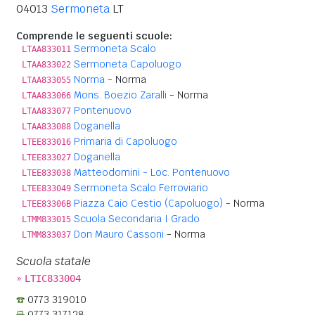
04013
Sermoneta
LT
Comprende le seguenti scuole:
Sermoneta Scalo
LTAA833011
Sermoneta Capoluogo
LTAA833022
Norma
- Norma
LTAA833055
Mons. Boezio Zaralli
- Norma
LTAA833066
Pontenuovo
LTAA833077
Doganella
LTAA833088
Primaria di Capoluogo
LTEE833016
Doganella
LTEE833027
Matteodomini - Loc. Pontenuovo
LTEE833038
Sermoneta Scalo Ferroviario
LTEE833049
Piazza Caio Cestio (Capoluogo)
- Norma
LTEE83306B
Scuola Secondaria I Grado
LTMM833015
Don Mauro Cassoni
- Norma
LTMM833037
Scuola statale
»
LTIC833004
0773 319010
0773 317128