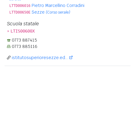
Pietro Marcellino Corradini
LTTD006016
Sezze
(Corso serale)
LTTD00650E
Scuola statale
»
LTIS00600X
0773 887415
0773 885116
istitutosuperioresezze.ed...