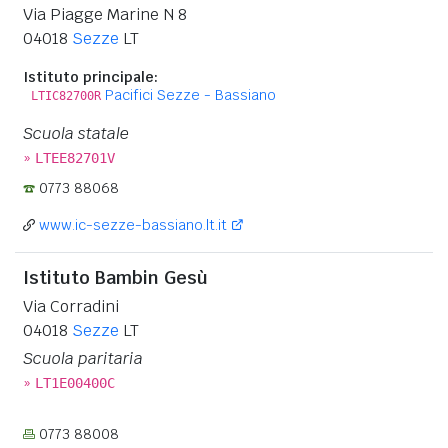
Via Piagge Marine N 8
04018
Sezze
LT
Istituto principale:
Pacifici Sezze - Bassiano
LTIC82700R
Scuola statale
»
LTEE82701V
0773 88068
www.ic-sezze-bassiano.lt.it
Istituto Bambin Gesù
Via Corradini
04018
Sezze
LT
Scuola paritaria
»
LT1E00400C
0773 88008