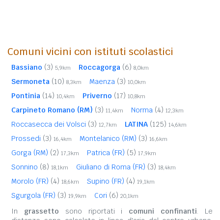
Comuni vicini con istituti scolastici
Bassiano
(3)
Roccagorga
(6)
5,9km
8,0km
Sermoneta
(10)
Maenza
(3)
8,3km
10,0km
Pontinia
(14)
Priverno
(17)
10,4km
10,8km
Carpineto Romano (RM)
(3)
Norma
(4)
11,4km
12,3km
Roccasecca dei Volsci
(3)
LATINA
(125)
12,7km
14,6km
Prossedi
(3)
Montelanico (RM)
(3)
16,4km
16,6km
Gorga (RM)
(2)
Patrica (FR)
(5)
17,3km
17,9km
Sonnino
(8)
Giuliano di Roma (FR)
(3)
18,1km
18,4km
Morolo (FR)
(4)
Supino (FR)
(4)
18,6km
19,1km
Sgurgola (FR)
(3)
Cori
(6)
19,9km
20,1km
In
grassetto
sono riportati i
comuni confinanti
. Le