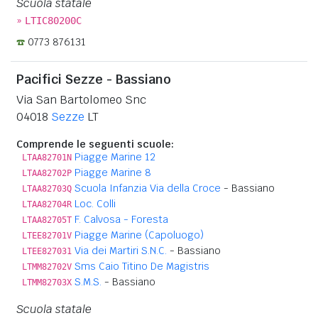
Scuola statale
»
LTIC80200C
0773 876131
Pacifici Sezze - Bassiano
Via San Bartolomeo Snc
04018
Sezze
LT
Comprende le seguenti scuole:
Piagge Marine 12
LTAA82701N
Piagge Marine 8
LTAA82702P
Scuola Infanzia Via della Croce
- Bassiano
LTAA82703Q
Loc. Colli
LTAA82704R
F. Calvosa - Foresta
LTAA82705T
Piagge Marine (Capoluogo)
LTEE82701V
Via dei Martiri S.N.C.
- Bassiano
LTEE827031
Sms Caio Titino De Magistris
LTMM82702V
S.M.S.
- Bassiano
LTMM82703X
Scuola statale