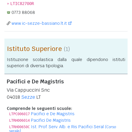
»
LTIC82700R
0773 88068
www.ic-sezze-bassiano.lt.it
Istituto Superiore
(1)
Istituzione scolastica dalla quale dipendono istituti
superiori di diversa tipologia.
Pacifici e De Magistris
Via Cappuccini Snc
04018
Sezze
LT
Comprende le seguenti scuole:
Pacifici e De Magistris
LTPC006017
Pacifici De Magistris
LTRH006014
Ist. Prof. Serv. Alb. e Ris Pacifici Seral
(Corso
LTRH00650C
serale)