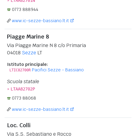
»
LTAA82701N
0773 888944
www.ic-sezze-bassiano.lt.it
Piagge Marine 8
Via Piagge Marine N 8 c/o Primaria
04018
Sezze
LT
Istituto principale:
Pacifici Sezze - Bassiano
LTIC82700R
Scuola statale
»
LTAA82702P
0773 88068
www.ic-sezze-bassiano.lt.it
Loc. Colli
Via S.S. Sebastiano e Rocco