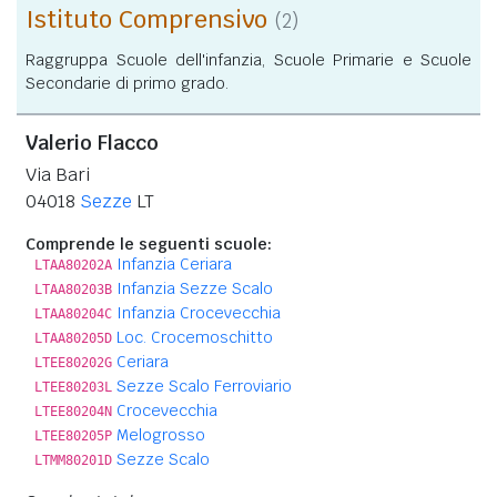
Istituto Comprensivo
(2)
Raggruppa Scuole dell'infanzia, Scuole Primarie e Scuole
Secondarie di primo grado.
Valerio Flacco
Via Bari
04018
Sezze
LT
Comprende le seguenti scuole:
Infanzia Ceriara
LTAA80202A
Infanzia Sezze Scalo
LTAA80203B
Infanzia Crocevecchia
LTAA80204C
Loc. Crocemoschitto
LTAA80205D
Ceriara
LTEE80202G
Sezze Scalo Ferroviario
LTEE80203L
Crocevecchia
LTEE80204N
Melogrosso
LTEE80205P
Sezze Scalo
LTMM80201D