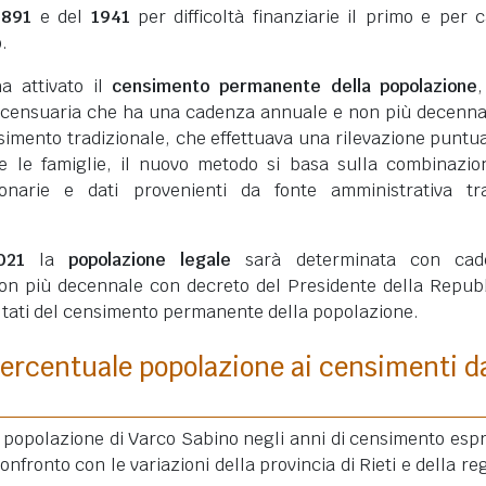
1891
e del
1941
per difficoltà finanziarie il primo e per 
.
ha attivato il
censimento permanente della popolazione
 censuaria che ha una cadenza annuale e non più decenna
simento tradizionale, che effettuava una rilevazione puntua
ui e le famiglie, il nuovo metodo si basa sulla combinazio
ionarie e dati provenienti da fonte amministrativa tra
021
la
popolazione legale
sarà determinata con cad
on più decennale con decreto del Presidente della Repub
ultati del censimento permanente della popolazione.
ercentuale popolazione ai censimenti d
a popolazione di Varco Sabino negli anni di censimento esp
onfronto con le variazioni della provincia di Rieti e della re