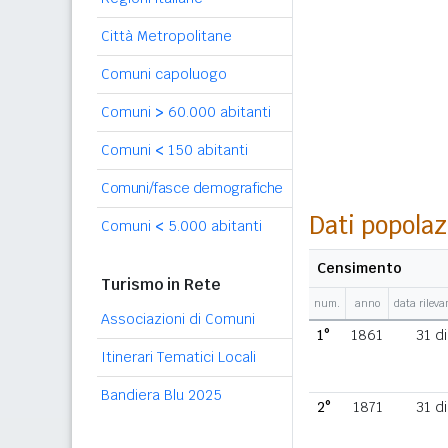
Città Metropolitane
Comuni capoluogo
Comuni
>
60.000 abitanti
Comuni
<
150 abitanti
Comuni/fasce demografiche
Dati popolaz
Comuni
<
5.000 abitanti
Censimento
Turismo in Rete
num.
anno
data rilev
Associazioni di Comuni
1°
1861
31 d
Itinerari Tematici Locali
Bandiera Blu 2025
2°
1871
31 d