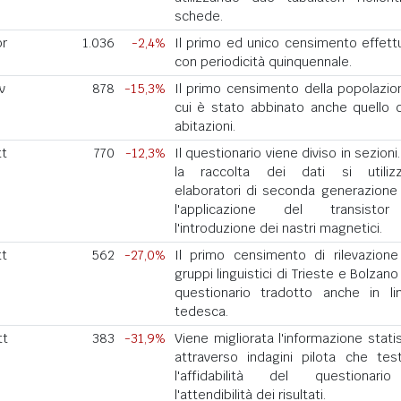
schede.
pr
1.036
-2,4%
Il primo ed unico censimento effett
con periodicità quinquennale.
v
878
-15,3%
Il primo censimento della popolazio
cui è stato abbinato anche quello d
abitazioni.
tt
770
-12,3%
Il questionario viene diviso in sezioni
la raccolta dei dati si utiliz
elaboratori di seconda generazione
l'applicazione del transisto
l'introduzione dei nastri magnetici.
tt
562
-27,0%
Il primo censimento di rilevazione
gruppi linguistici di Trieste e Bolzan
questionario tradotto anche in li
tedesca.
tt
383
-31,9%
Viene migliorata l'informazione stati
attraverso indagini pilota che tes
l'affidabilità del questionar
l'attendibilità dei risultati.