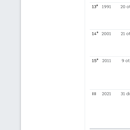
13°
1991
20 o
14°
2001
21 o
15°
2011
9 ot
III
2021
31 d