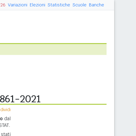
026
Variazioni
Elezioni
Statistiche
Scuole
Banche
1861-2021
ividi
no
dal
ISTAT.
stati