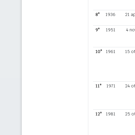
8°
1936
21 a
9°
1951
4 no
10°
1961
15 o
11°
1971
24 o
12°
1981
25 o