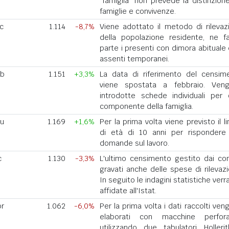
"famiglia" non prevede la distinzione
famiglie e convivenze.
ic
1.114
-8,7%
Viene adottato il metodo di rilevaz
della popolazione residente, ne f
parte i presenti con dimora abituale 
assenti temporanei.
eb
1.151
+3,3%
La data di riferimento del censim
viene spostata a febbraio. Ven
introdotte schede individuali per 
componente della famiglia.
iu
1.169
+1,6%
Per la prima volta viene previsto il l
di età di 10 anni per rispondere 
domande sul lavoro.
c
1.130
-3,3%
L'ultimo censimento gestito dai co
gravati anche delle spese di rilevazi
In seguito le indagini statistiche ver
affidate all'Istat.
pr
1.062
-6,0%
Per la prima volta i dati raccolti ve
elaborati con macchine perforat
utilizzando due tabulatori Holleri