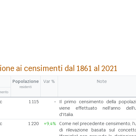
ione ai censimenti dal 1861 al 2021
Popolazione
Var %
Note
residenti
amento
ic
1.115
-
Il primo censimento della popolaz
viene effettuato nell'anno dell'u
d'Italia.
ic
1.220
+9,4%
Come nel precedente censimento, l'u
di rilevazione basata sul concett