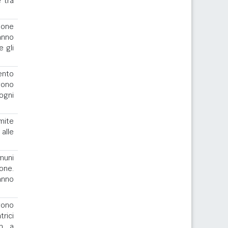
 tra
ione
anno
e gli
ento
gono
ogni
imite
alle
muni
one.
ranno
ngono
rici
th a