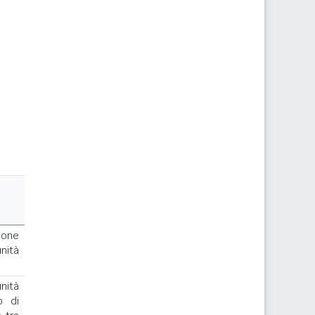
ione
nità
nità
o di