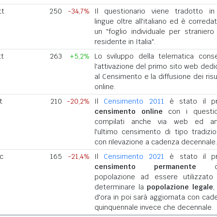
tt
250
-34,7%
Il questionario viene tradotto in
lingue oltre all'italiano ed è correda
un "foglio individuale per straniero
residente in Italia".
tt
263
+5,2%
Lo sviluppo della telematica cons
l'attivazione del primo sito web dedi
al Censimento e la diffusione dei risu
online.
t
210
-20,2%
Il
Censimento 2011
è stato il p
censimento online
con i questio
compilati anche via web ed a
l'ultimo censimento di tipo tradizio
con rilevazione a cadenza decennale.
ic
165
-21,4%
Il
Censimento 2021
è stato il p
censimento permanente
del
popolazione ad essere utilizzato
determinare la
popolazione legale
,
d'ora in poi sarà aggiornata con cad
quinquennale invece che decennale.