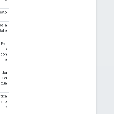
uato
ne a
elle
. Per
zano
 con
r e
 dei
o con
ngua
stica
tano
io e