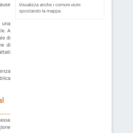
cause
Visualizza anche i comuni vicini
spostando la mappa.
, una
le. A
le di
ne di
ttati
enza
blica
al
resse
gione