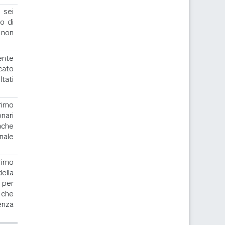
 sei
to di
 non
ente
cato
ltati
rimo
nari
nche
nale
rimo
la
 per
 che
enza