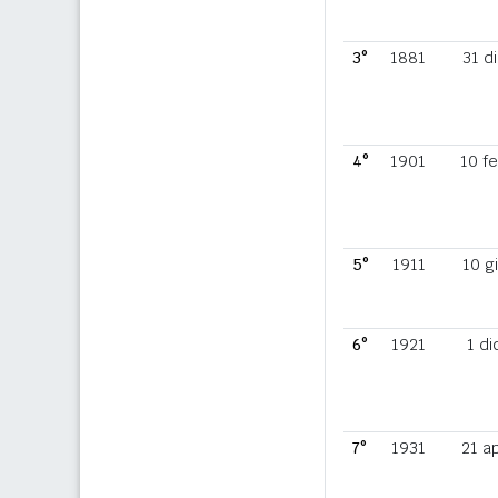
3°
1881
31 d
4°
1901
10 f
5°
1911
10 g
6°
1921
1 di
7°
1931
21 a