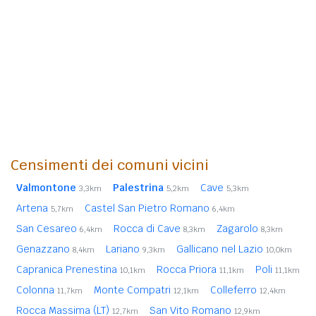
Censimenti dei comuni vicini
Valmontone
Palestrina
Cave
3,3km
5,2km
5,3km
Artena
Castel San Pietro Romano
5,7km
6,4km
San Cesareo
Rocca di Cave
Zagarolo
6,4km
8,3km
8,3km
Genazzano
Lariano
Gallicano nel Lazio
8,4km
9,3km
10,0km
Capranica Prenestina
Rocca Priora
Poli
10,1km
11,1km
11,1km
Colonna
Monte Compatri
Colleferro
11,7km
12,1km
12,4km
Rocca Massima (LT)
San Vito Romano
12,7km
12,9km