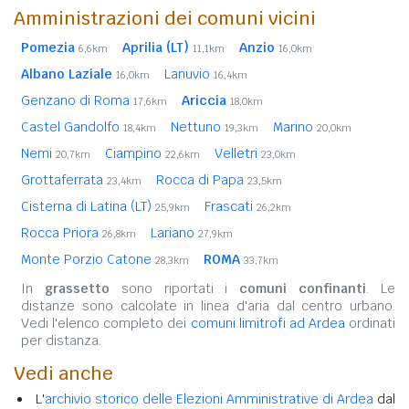
Amministrazioni dei comuni vicini
Pomezia
Aprilia (LT)
Anzio
6,6km
11,1km
16,0km
Albano Laziale
Lanuvio
16,0km
16,4km
Genzano di Roma
Ariccia
17,6km
18,0km
Castel Gandolfo
Nettuno
Marino
18,4km
19,3km
20,0km
Nemi
Ciampino
Velletri
20,7km
22,6km
23,0km
Grottaferrata
Rocca di Papa
23,4km
23,5km
Cisterna di Latina (LT)
Frascati
25,9km
26,2km
Rocca Priora
Lariano
26,8km
27,9km
Monte Porzio Catone
ROMA
28,3km
33,7km
In
grassetto
sono riportati i
comuni confinanti
. Le
distanze sono calcolate in linea d'aria dal centro urbano.
Vedi l'elenco completo dei
comuni limitrofi ad Ardea
ordinati
per distanza.
Vedi anche
L'
archivio storico delle Elezioni Amministrative di Ardea
dal