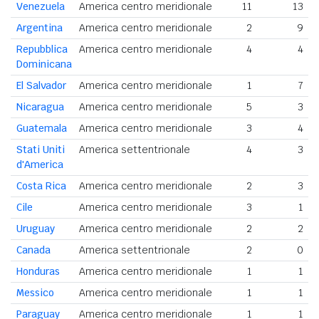
Venezuela
America centro meridionale
11
13
Argentina
America centro meridionale
2
9
Repubblica
America centro meridionale
4
4
Dominicana
El Salvador
America centro meridionale
1
7
Nicaragua
America centro meridionale
5
3
Guatemala
America centro meridionale
3
4
Stati Uniti
America settentrionale
4
3
d'America
Costa Rica
America centro meridionale
2
3
Cile
America centro meridionale
3
1
Uruguay
America centro meridionale
2
2
Canada
America settentrionale
2
0
Honduras
America centro meridionale
1
1
Messico
America centro meridionale
1
1
Paraguay
America centro meridionale
1
1