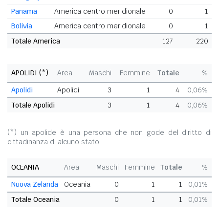
Panama
America centro meridionale
0
1
Bolivia
America centro meridionale
0
1
Totale America
127
220
APOLIDI (*)
Area
Maschi
Femmine
Totale
%
Apolidi
Apolidi
3
1
4
0,06%
Totale Apolidi
3
1
4
0,06%
(*) un apolide è una persona che non gode del diritto di
cittadinanza di alcuno stato
OCEANIA
Area
Maschi
Femmine
Totale
%
Nuova Zelanda
Oceania
0
1
1
0,01%
Totale Oceania
0
1
1
0,01%