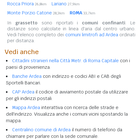
Rocca Priora
Lariano
26,8km
27,9km
Monte Porzio Catone
ROMA
28,3km
33,7km
In
grassetto
sono riportati i
comuni confinanti
. Le
distanze sono calcolate in linea d'aria dal centro urbano.
Vedi l'elenco completo dei
comuni limitrofi ad Ardea
ordinati
per distanza.
Vedi anche
Cittadini stranieri nella Città Metr. di Roma Capitale
con i
paesi di provenienza.
Banche Ardea
con indirizzo e codici ABI e CAB degli
Sportelli Bancari.
CAP Ardea
il codice di avviamento postale da utilizzare
per gli indirizzi postali.
Mappa Ardea
interattiva con ricerca delle strade e
dell'indirizzo. Visualizza anche i comuni vicini spostando la
mappa.
Centralino comune di Ardea
il numero di telefono da
chiamare per parlare con la sede comunale.