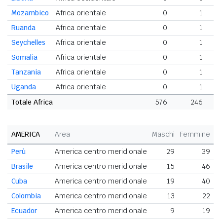
Mozambico
Africa orientale
0
1
Ruanda
Africa orientale
0
1
Seychelles
Africa orientale
0
1
Somalia
Africa orientale
0
1
Tanzania
Africa orientale
0
1
Uganda
Africa orientale
0
1
Totale Africa
576
246
AMERICA
Area
Maschi
Femmine
T
Perù
America centro meridionale
29
39
Brasile
America centro meridionale
15
46
Cuba
America centro meridionale
19
40
Colombia
America centro meridionale
13
22
Ecuador
America centro meridionale
9
19