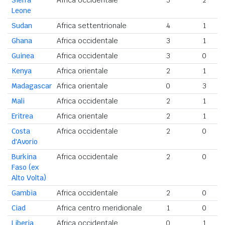
Sierra
Africa occidentale
3
2
Leone
Sudan
Africa settentrionale
4
1
Ghana
Africa occidentale
3
1
Guinea
Africa occidentale
3
0
Kenya
Africa orientale
2
1
Madagascar
Africa orientale
0
3
Mali
Africa occidentale
2
1
Eritrea
Africa orientale
2
1
Costa
Africa occidentale
2
0
d'Avorio
Burkina
Africa occidentale
2
0
Faso (ex
Alto Volta)
Gambia
Africa occidentale
2
0
Ciad
Africa centro meridionale
1
0
Liberia
Africa occidentale
0
1