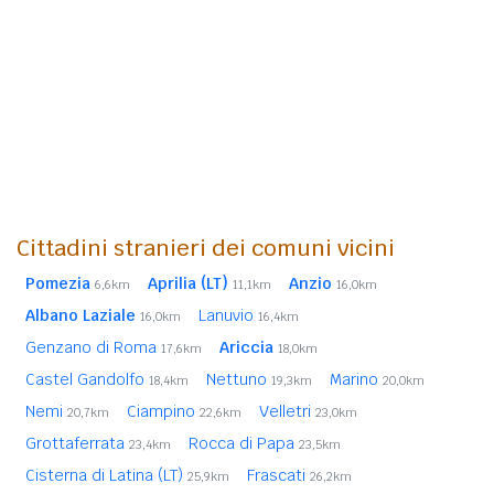
Cittadini stranieri dei comuni vicini
Pomezia
Aprilia (LT)
Anzio
6,6km
11,1km
16,0km
Albano Laziale
Lanuvio
16,0km
16,4km
Genzano di Roma
Ariccia
17,6km
18,0km
Castel Gandolfo
Nettuno
Marino
18,4km
19,3km
20,0km
Nemi
Ciampino
Velletri
20,7km
22,6km
23,0km
Grottaferrata
Rocca di Papa
23,4km
23,5km
Cisterna di Latina (LT)
Frascati
25,9km
26,2km