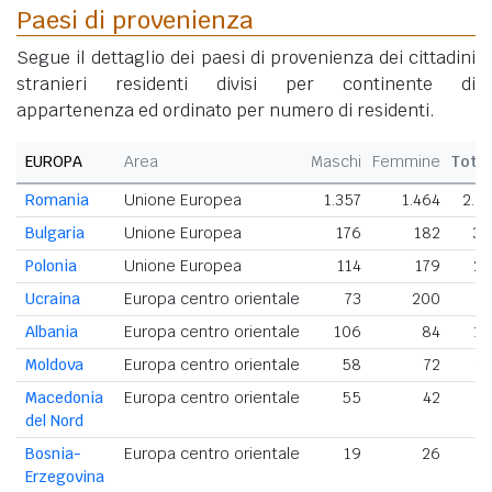
Paesi di provenienza
Segue il dettaglio dei paesi di provenienza dei cittadini
stranieri residenti divisi per continente di
appartenenza ed ordinato per numero di residenti.
EUROPA
Area
Maschi
Femmine
Tota
Romania
Unione Europea
1.357
1.464
2.8
Bulgaria
Unione Europea
176
182
35
Polonia
Unione Europea
114
179
29
Ucraina
Europa centro orientale
73
200
2
Albania
Europa centro orientale
106
84
19
Moldova
Europa centro orientale
58
72
1
Macedonia
Europa centro orientale
55
42
del Nord
Bosnia-
Europa centro orientale
19
26
4
Erzegovina