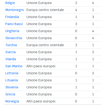
Belgio
Unione Europea
2
4
Montenegro
Europa centro orientale
4
1
Finlandia
Unione Europea
1
3
Paesi Bassi
Unione Europea
3
1
Ungheria
Unione Europea
0
4
Slovacchia
Unione Europea
0
4
Turchia
Europa centro orientale
3
1
Svezia
Unione Europea
1
2
Irlanda
Unione Europea
1
1
San Marino
Altri paesi europei
1
1
Lettonia
Unione Europea
0
2
Lituania
Unione Europea
1
1
Slovenia
Unione Europea
1
1
Grecia
Unione Europea
0
1
Norvegia
Altri paesi europei
0
1