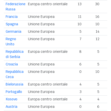
Federazione
Europa centro orientale
13
30
Russa
Francia
Unione Europea
11
16
Spagna
Unione Europea
10
10
2
Germania
Unione Europea
5
14
Regno
Unione Europea
7
12
Unito
Repubblica
Europa centro orientale
8
5
di Serbia
Croazia
Unione Europea
6
5
Repubblica
Unione Europea
0
10
Ceca
Bielorussia
Europa centro orientale
4
5
Portogallo
Unione Europea
3
5
Kosovo
Europa centro orientale
4
4
Austria
Unione Europea
0
6