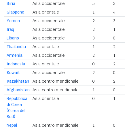
Siria
Asia occidentale
5
3
Giappone
Asia orientale
1
4
Yemen
Asia occidentale
2
3
Iraq
Asia occidentale
2
1
Libano
Asia occidentale
3
0
Thailandia
Asia orientale
1
2
Armenia
Asia occidentale
2
1
Indonesia
Asia orientale
0
2
Kuwait
Asia occidentale
2
0
Kazakhstan
Asia centro meridionale
0
2
Afghanistan
Asia centro meridionale
1
0
Repubblica
Asia orientale
0
1
di Corea
(Corea del
Sud)
Nepal
Asia centro meridionale
1
0