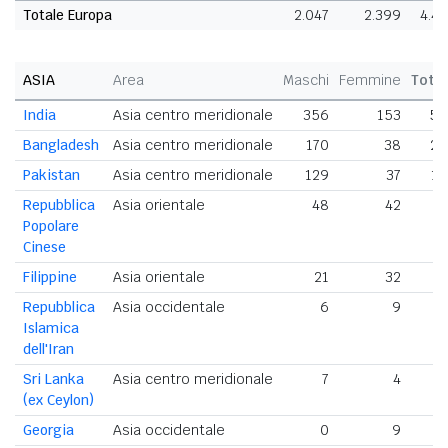
Totale Europa
2.047
2.399
4.4
ASIA
Area
Maschi
Femmine
Tota
India
Asia centro meridionale
356
153
50
Bangladesh
Asia centro meridionale
170
38
20
Pakistan
Asia centro meridionale
129
37
16
Repubblica
Asia orientale
48
42
9
Popolare
Cinese
Filippine
Asia orientale
21
32
5
Repubblica
Asia occidentale
6
9
Islamica
dell'Iran
Sri Lanka
Asia centro meridionale
7
4
(ex Ceylon)
Georgia
Asia occidentale
0
9