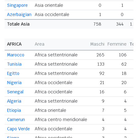
Singapore
Asia orientale
0
1
Azerbaigian
Asia occidentale
1
0
Totale Asia
758
344
1.1
AFRICA
Area
Maschi
Femmine
Tot
Marocco
Africa settentrionale
265
106
Tunisia
Africa settentrionale
133
62
Egitto
Africa settentrionale
92
18
Nigeria
Africa occidentale
21
20
Senegal
Africa occidentale
16
6
Algeria
Africa settentrionale
9
4
Etiopia
Africa orientale
7
5
Camerun
Africa centro meridionale
4
4
Capo Verde
Africa occidentale
3
4