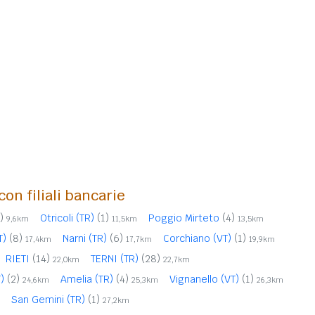
con filiali bancarie
)
Otricoli (TR)
(1)
Poggio Mirteto
(4)
9,6km
11,5km
13,5km
T)
(8)
Narni (TR)
(6)
Corchiano (VT)
(1)
17,4km
17,7km
19,9km
RIETI
(14)
TERNI (TR)
(28)
22,0km
22,7km
T)
(2)
Amelia (TR)
(4)
Vignanello (VT)
(1)
24,6km
25,3km
26,3km
San Gemini (TR)
(1)
27,2km