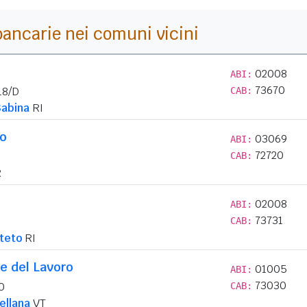
i bancarie nei comuni vicini
02008
ABI:
73670
18/D
CAB:
Sabina
RI
lo
03069
ABI:
72720
CAB:
R
02008
ABI:
73731
CAB:
teto
RI
e del Lavoro
01005
ABI:
73030
0
CAB:
ellana
VT