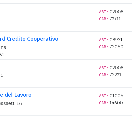
02008
ABI:
72711
CAB:
rd Credito Cooperativo
08931
ABI:
73050
ana
CAB:
VT
02008
ABI:
73221
10
CAB:
e del Lavoro
01005
ABI:
14600
assetti 1/7
CAB: