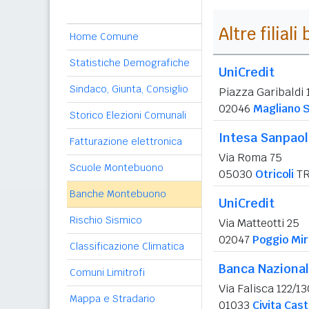
Altre filial
Home Comune
Statistiche Demografiche
UniCredit
Sindaco, Giunta, Consiglio
Piazza Garibaldi 
02046
Magliano 
Storico Elezioni Comunali
Intesa Sanpao
Fatturazione elettronica
Via Roma 75
Scuole Montebuono
05030
Otricoli
T
Banche Montebuono
UniCredit
Rischio Sismico
Via Matteotti 25
02047
Poggio Mir
Classificazione Climatica
Banca Nazional
Comuni Limitrofi
Via Falisca 122/13
Mappa e Stradario
01033
Civita Cast