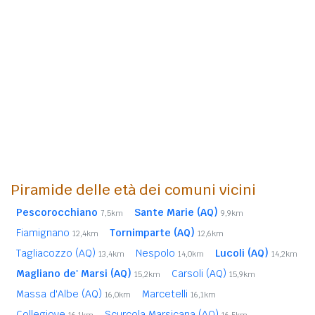
Piramide delle età dei comuni vicini
Pescorocchiano
Sante Marie (AQ)
7,5km
9,9km
Fiamignano
Tornimparte (AQ)
12,4km
12,6km
Tagliacozzo (AQ)
Nespolo
Lucoli (AQ)
13,4km
14,0km
14,2km
Magliano de' Marsi (AQ)
Carsoli (AQ)
15,2km
15,9km
Massa d'Albe (AQ)
Marcetelli
16,0km
16,1km
Collegiove
Scurcola Marsicana (AQ)