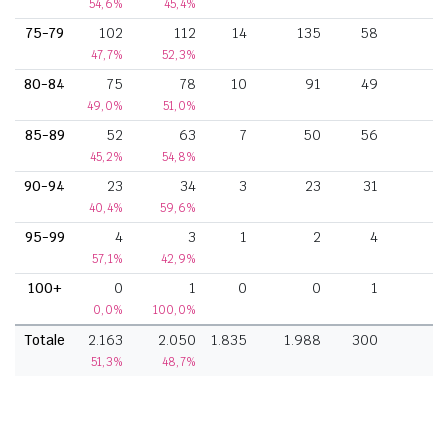
54,6%
45,4%
75-79
102
112
14
135
58
47,7%
52,3%
80-84
75
78
10
91
49
49,0%
51,0%
85-89
52
63
7
50
56
45,2%
54,8%
90-94
23
34
3
23
31
40,4%
59,6%
95-99
4
3
1
2
4
57,1%
42,9%
100+
0
1
0
0
1
0,0%
100,0%
Totale
2.163
2.050
1.835
1.988
300
9
51,3%
48,7%