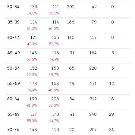
30-34
133
111
202
42
0
54,5%
45,5%
35-39
134
114
166
79
0
54,0%
46,0%
40-44
121
135
110
137
0
47,3%
52,7%
45-49
148
118
91
164
3
55,6%
44,4%
50-54
152
150
65
220
5
1
50,3%
49,7%
55-59
178
168
49
271
12
1
51,4%
48,6%
60-64
190
206
54
312
18
1
48,0%
52,0%
65-69
177
143
41
240
29
1
55,3%
44,7%
70-74
148
123
20
207
34
1