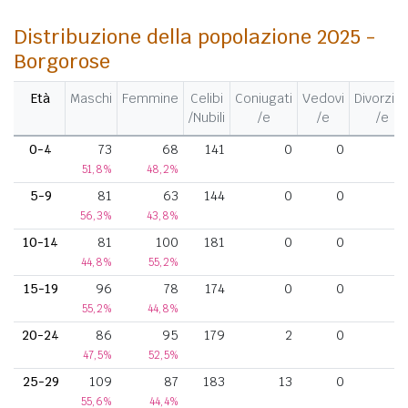
Distribuzione della popolazione 2025 -
Borgorose
Età
Maschi
Femmine
Celibi
Coniugati
Vedovi
Divorziat
/Nubili
/e
/e
/e
0-4
73
68
141
0
0
51,8%
48,2%
5-9
81
63
144
0
0
56,3%
43,8%
10-14
81
100
181
0
0
44,8%
55,2%
15-19
96
78
174
0
0
55,2%
44,8%
20-24
86
95
179
2
0
47,5%
52,5%
25-29
109
87
183
13
0
55,6%
44,4%