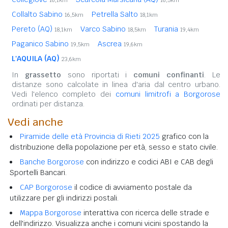
16,1km
16,5km
Collalto Sabino
Petrella Salto
16,5km
18,1km
Pereto (AQ)
Varco Sabino
Turania
18,1km
18,5km
19,4km
Paganico Sabino
Ascrea
19,5km
19,6km
L'AQUILA (AQ)
23,6km
In
grassetto
sono riportati i
comuni confinanti
. Le
distanze sono calcolate in linea d'aria dal centro urbano.
Vedi l'elenco completo dei
comuni limitrofi a Borgorose
ordinati per distanza.
Vedi anche
Piramide delle età Provincia di Rieti 2025
grafico con la
distribuzione della popolazione per età, sesso e stato civile.
Banche Borgorose
con indirizzo e codici ABI e CAB degli
Sportelli Bancari.
CAP Borgorose
il codice di avviamento postale da
utilizzare per gli indirizzi postali.
Mappa Borgorose
interattiva con ricerca delle strade e
dell'indirizzo. Visualizza anche i comuni vicini spostando la