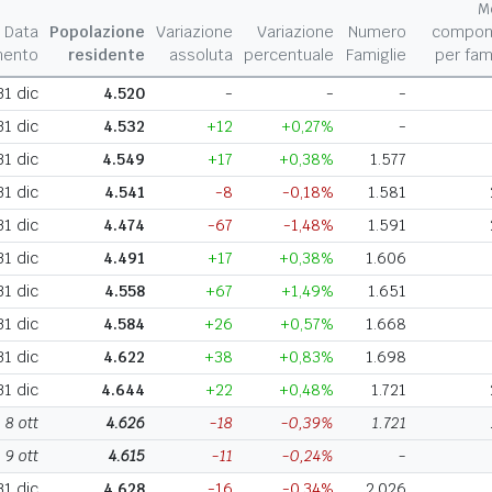
M
Data
Popolazione
Variazione
Variazione
Numero
compon
mento
residente
assoluta
percentuale
Famiglie
per fam
31 dic
4.520
-
-
-
31 dic
4.532
+12
+0,27%
-
31 dic
4.549
+17
+0,38%
1.577
31 dic
4.541
-8
-0,18%
1.581
31 dic
4.474
-67
-1,48%
1.591
31 dic
4.491
+17
+0,38%
1.606
31 dic
4.558
+67
+1,49%
1.651
31 dic
4.584
+26
+0,57%
1.668
31 dic
4.622
+38
+0,83%
1.698
31 dic
4.644
+22
+0,48%
1.721
8 ott
4.626
-18
-0,39%
1.721
9 ott
4.615
-11
-0,24%
-
31 dic
4.628
-16
-0,34%
2.026