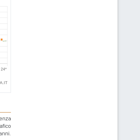
renza
afico
anni.