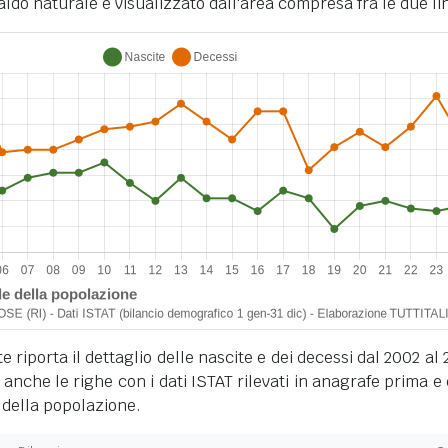
ldo naturale è visualizzato dall'area compresa fra le due li
 riporta il dettaglio delle nascite e dei decessi dal 2002 al 
anche le righe con i dati ISTAT rilevati in anagrafe prima e
 della popolazione.