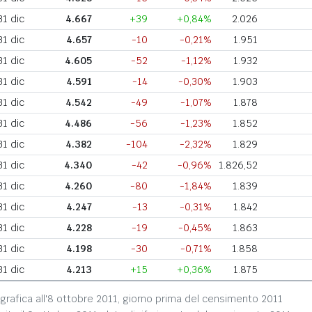
31 dic
4.667
+39
+0,84%
2.026
31 dic
4.657
-10
-0,21%
1.951
31 dic
4.605
-52
-1,12%
1.932
31 dic
4.591
-14
-0,30%
1.903
31 dic
4.542
-49
-1,07%
1.878
31 dic
4.486
-56
-1,23%
1.852
31 dic
4.382
-104
-2,32%
1.829
31 dic
4.340
-42
-0,96%
1.826,52
31 dic
4.260
-80
-1,84%
1.839
31 dic
4.247
-13
-0,31%
1.842
31 dic
4.228
-19
-0,45%
1.863
31 dic
4.198
-30
-0,71%
1.858
31 dic
4.213
+15
+0,36%
1.875
grafica all'8 ottobre 2011, giorno prima del censimento 2011