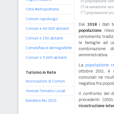
(²) popolazione cen
(³) la variazione as
Città Metropolitane
(*) popolazione p
Comuni capoluogo
Dal
2018
i dati t
Comuni
>
60.000 abitanti
popolazione
, rile
censimento tradizio
Comuni
<
150 abitanti
le famiglie ad u
Comuni/fasce demografiche
combinazione d
amministrativa.
Comuni
<
5.000 abitanti
La
popolazione r
ottobre 2011, è
Turismo in Rete
comunali ne risul
Associazioni di Comuni
negativa fra
popol
Itinerari Tematici Locali
Il confronto dei 
precedenti (2001
Bandiera Blu 2025
ricostruzione int