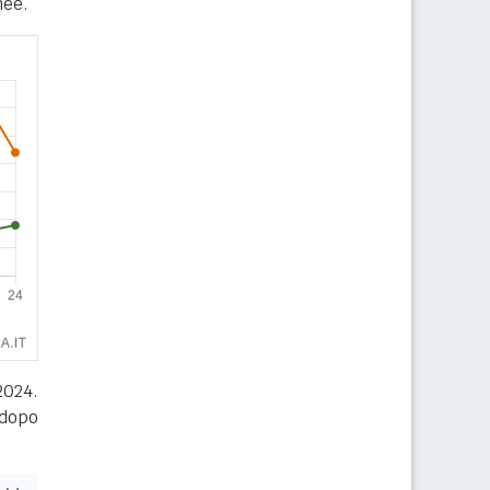
nee.
2024.
 dopo