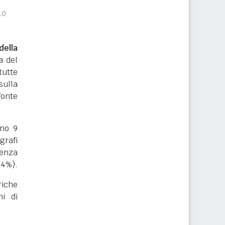
10
ella
a del
tutte
sulla
onte
rno 9
grafi
renza
24%).
riche
ni di