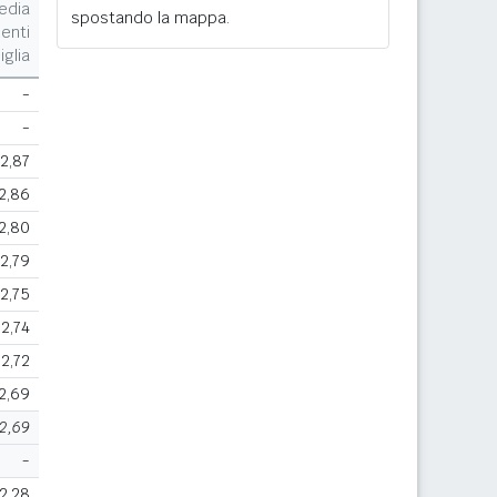
edia
spostando la mappa.
enti
iglia
-
-
2,87
2,86
2,80
2,79
2,75
2,74
2,72
2,69
2,69
-
2,28