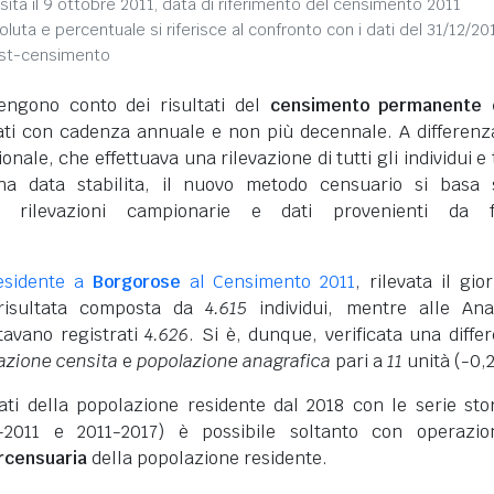
sita il 9 ottobre 2011, data di riferimento del censimento 2011
soluta e percentuale si riferisce al confronto con i dati del 31/12/20
ost-censimento
engono conto dei risultati del
censimento permanente d
vati con cadenza annuale e non più decennale. A differenz
nale, che effettuava una rilevazione di tutti gli individui e 
na data stabilita, il nuovo metodo censuario si basa 
i rilevazioni campionarie e dati provenienti da f
esidente a
Borgorose
al Censimento 2011
, rilevata il gio
 risultata composta da
4.615
individui, mentre alle Ana
tavano registrati
4.626
. Si è, dunque, verificata una diffe
azione censita
e
popolazione anagrafica
pari a
11
unità (-0,
dati della popolazione residente dal 2018 con le serie sto
-2011 e 2011-2017) è possibile soltanto con operazio
ercensuaria
della popolazione residente.