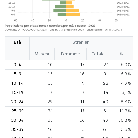
Età
Stranieri
Maschi
Femmine
Totale
%
0-4
10
17
27
6,0%
5-9
15
16
31
6,8%
10-14
13
9
22
4,9%
15-19
7
7
14
3,1%
20-24
29
11
40
8,8%
25-29
34
17
51
11,3%
30-34
33
16
49
10,8%
35-39
46
15
61
13,5%