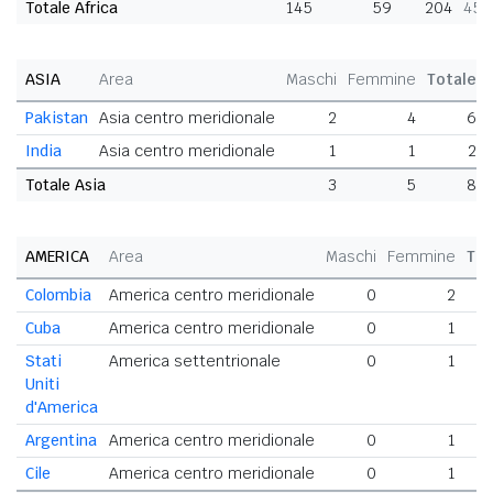
Totale Africa
145
59
204
45,
ASIA
Area
Maschi
Femmine
Totale
Pakistan
Asia centro meridionale
2
4
6
India
Asia centro meridionale
1
1
2
Totale Asia
3
5
8
AMERICA
Area
Maschi
Femmine
Tot
Colombia
America centro meridionale
0
2
Cuba
America centro meridionale
0
1
Stati
America settentrionale
0
1
Uniti
d'America
Argentina
America centro meridionale
0
1
Cile
America centro meridionale
0
1