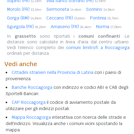
Supino (FR)
Villa Santo Stefano (FR)
12,1km
12,9km
Morolo (FR)
Sermoneta
Sonnino
13,1km
14,4km
14,5km
Gorga (RM)
Ceccano (FR)
Pontinia
14,9km
15,6km
15,7km
Sgurgola (FR)
Amaseno (FR)
Norma
16,2km
16,4km
17,0km
In
grassetto
sono riportati i
comuni confinanti
. Le
distanze sono calcolate in linea d'aria dal centro urbano.
Vedi l'elenco completo dei
comuni limitrofi a Roccagorga
ordinati per distanza.
Vedi anche
Cittadini stranieri nella Provincia di Latina
con i paesi di
provenienza.
Banche Roccagorga
con indirizzo e codici ABI e CAB degli
Sportelli Bancari.
CAP Roccagorga
il codice di avviamento postale da
utilizzare per gli indirizzi postali.
Mappa Roccagorga
interattiva con ricerca delle strade e
dell'indirizzo. Visualizza anche i comuni vicini spostando la
mappa.