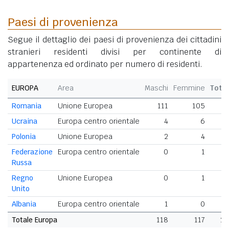
Paesi di provenienza
Segue il dettaglio dei paesi di provenienza dei cittadini
stranieri residenti divisi per continente di
appartenenza ed ordinato per numero di residenti.
EUROPA
Area
Maschi
Femmine
Tota
Romania
Unione Europea
111
105
2
Ucraina
Europa centro orientale
4
6
Polonia
Unione Europea
2
4
Federazione
Europa centro orientale
0
1
Russa
Regno
Unione Europea
0
1
Unito
Albania
Europa centro orientale
1
0
Totale Europa
118
117
23