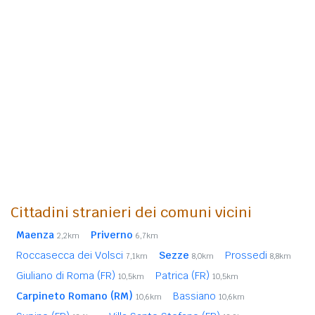
Cittadini stranieri dei comuni vicini
Maenza
Priverno
2,2km
6,7km
Roccasecca dei Volsci
Sezze
Prossedi
7,1km
8,0km
8,8km
Giuliano di Roma (FR)
Patrica (FR)
10,5km
10,5km
Carpineto Romano (RM)
Bassiano
10,6km
10,6km