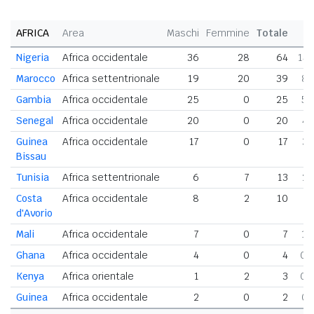
AFRICA
Area
Maschi
Femmine
Totale
Nigeria
Africa occidentale
36
28
64
14,
Marocco
Africa settentrionale
19
20
39
8,
Gambia
Africa occidentale
25
0
25
5,
Senegal
Africa occidentale
20
0
20
4,
Guinea
Africa occidentale
17
0
17
3,
Bissau
Tunisia
Africa settentrionale
6
7
13
2,
Costa
Africa occidentale
8
2
10
2,
d'Avorio
Mali
Africa occidentale
7
0
7
1,
Ghana
Africa occidentale
4
0
4
0,
Kenya
Africa orientale
1
2
3
0,
Guinea
Africa occidentale
2
0
2
0,