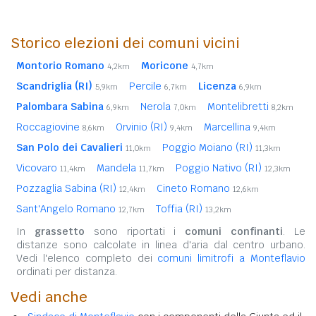
Storico elezioni dei comuni vicini
Montorio Romano
Moricone
4,2km
4,7km
Scandriglia (RI)
Percile
Licenza
5,9km
6,7km
6,9km
Palombara Sabina
Nerola
Montelibretti
6,9km
7,0km
8,2km
Roccagiovine
Orvinio (RI)
Marcellina
8,6km
9,4km
9,4km
San Polo dei Cavalieri
Poggio Moiano (RI)
11,0km
11,3km
Vicovaro
Mandela
Poggio Nativo (RI)
11,4km
11,7km
12,3km
Pozzaglia Sabina (RI)
Cineto Romano
12,4km
12,6km
Sant'Angelo Romano
Toffia (RI)
12,7km
13,2km
In
grassetto
sono riportati i
comuni confinanti
. Le
distanze sono calcolate in linea d'aria dal centro urbano.
Vedi l'elenco completo dei
comuni limitrofi a Monteflavio
ordinati per distanza.
Vedi anche