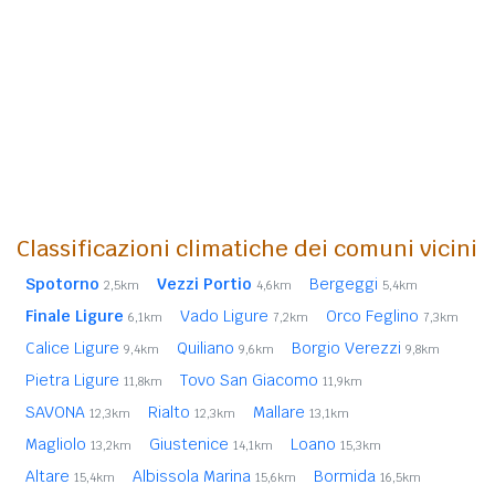
Classificazioni climatiche dei comuni vicini
Spotorno
Vezzi Portio
Bergeggi
2,5km
4,6km
5,4km
Finale Ligure
Vado Ligure
Orco Feglino
6,1km
7,2km
7,3km
Calice Ligure
Quiliano
Borgio Verezzi
9,4km
9,6km
9,8km
Pietra Ligure
Tovo San Giacomo
11,8km
11,9km
SAVONA
Rialto
Mallare
12,3km
12,3km
13,1km
Magliolo
Giustenice
Loano
13,2km
14,1km
15,3km
Altare
Albissola Marina
Bormida
15,4km
15,6km
16,5km