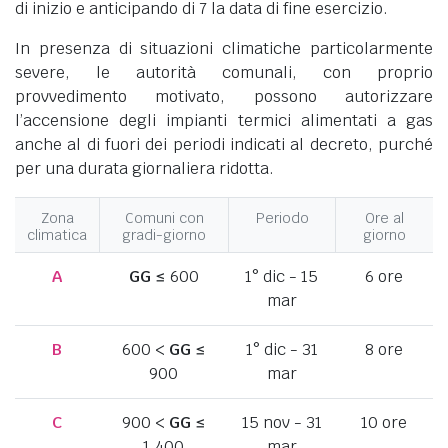
di inizio e anticipando di 7 la data di fine esercizio.
In presenza di situazioni climatiche particolarmente
severe, le autorità comunali, con proprio
provvedimento motivato, possono autorizzare
l’accensione degli impianti termici alimentati a gas
anche al di fuori dei periodi indicati al decreto, purché
per una durata giornaliera ridotta.
Zona
Comuni con
Periodo
Ore al
climatica
gradi-giorno
giorno
A
GG
≤ 600
1° dic - 15
6 ore
mar
B
600 <
GG
≤
1° dic - 31
8 ore
900
mar
C
900 <
GG
≤
15 nov - 31
10 ore
1.400
mar