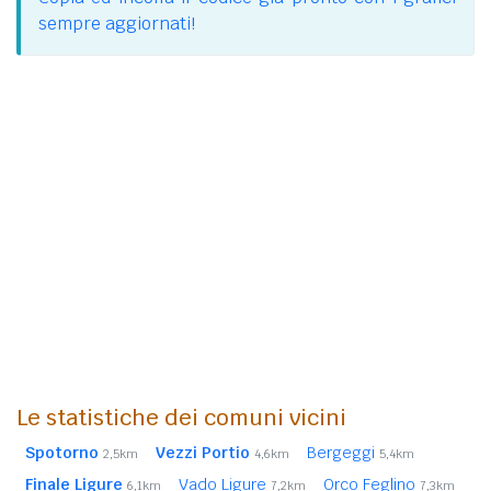
sempre aggiornati!
Le statistiche dei comuni vicini
Spotorno
Vezzi Portio
Bergeggi
2,5km
4,6km
5,4km
Finale Ligure
Vado Ligure
Orco Feglino
6,1km
7,2km
7,3km