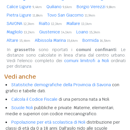
Calice Ligure
Quiliano
Borgio Verezzi
9,4km
9,6km
9,8km
Pietra Ligure
Tovo San Giacomo
11,8km
11,9km
SAVONA
Rialto
Mallare
12,3km
12,3km
13,1km
Magliolo
Giustenice
Loano
13,2km
14,1km
15,3km
Altare
Albissola Marina
Bormida
15,4km
15,6km
16,5km
In
grassetto
sono riportati i
comuni confinanti
. Le
distanze sono calcolate in linea d'aria dal centro urbano.
Vedi l'elenco completo dei
comuni limitrofi a Noli
ordinati
per distanza.
Vedi anche
Statistiche demografiche della Provincia di Savona
con
grafici e tabelle dati.
Calcola il Codice Fiscale
di una persona nata a Noli.
Scuole Noli
pubbliche e private. Materne, elementari,
medie e superiori con codice meccanografico.
Popolazione per età scolastica di Noli
distribuzione per
classi di età da 0 a 18 anni. Dall'asilo nido alle scuole