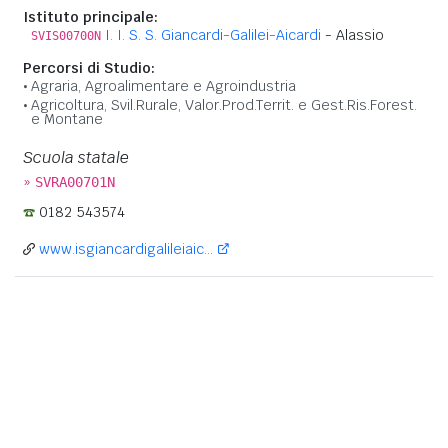
Istituto principale:
I. I. S. S. Giancardi-Galilei-Aicardi
- Alassio
SVIS00700N
Percorsi di Studio:
Agraria, Agroalimentare e Agroindustria
Agricoltura, Svil.Rurale, Valor.Prod.Territ. e Gest.Ris.Forest.
e Montane
Scuola statale
»
SVRA00701N
0182 543574
www.isgiancardigalileiaic...