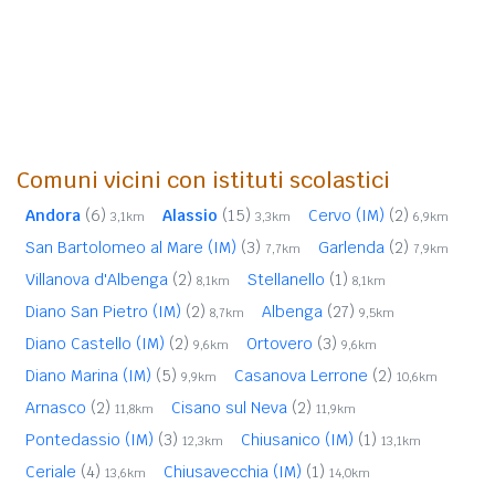
Comuni vicini con istituti scolastici
Andora
(6)
Alassio
(15)
Cervo (IM)
(2)
3,1km
3,3km
6,9km
San Bartolomeo al Mare (IM)
(3)
Garlenda
(2)
7,7km
7,9km
Villanova d'Albenga
(2)
Stellanello
(1)
8,1km
8,1km
Diano San Pietro (IM)
(2)
Albenga
(27)
8,7km
9,5km
Diano Castello (IM)
(2)
Ortovero
(3)
9,6km
9,6km
Diano Marina (IM)
(5)
Casanova Lerrone
(2)
9,9km
10,6km
Arnasco
(2)
Cisano sul Neva
(2)
11,8km
11,9km
Pontedassio (IM)
(3)
Chiusanico (IM)
(1)
12,3km
13,1km
Ceriale
(4)
Chiusavecchia (IM)
(1)
13,6km
14,0km