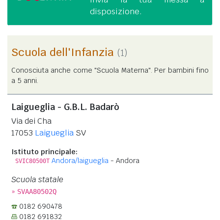
disposizione.
Scuola dell'Infanzia
(1)
Conosciuta anche come "Scuola Materna". Per bambini fino
a 5 anni.
Laigueglia - G.B.L. Badarò
Via dei Cha
17053
Laigueglia
SV
Istituto principale:
Andora/laigueglia
- Andora
SVIC80500T
Scuola statale
»
SVAA80502Q
0182 690478
0182 691832