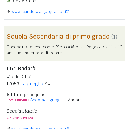
0182 691832
www.icandoralaigueglia.net
Scuola Secondaria di primo grado
(1)
Conosciuta anche come "Scuola Media". Ragazzi da 11 a 13
anni. Ha una durata di tre anni.
I Gr. Badarò
Via dei Cha'
17053
Laigueglia
SV
Istituto principale:
Andora/laigueglia
- Andora
SVIC80500T
Scuola statale
»
SVMM80502X
www.icandoralaigueglia.net