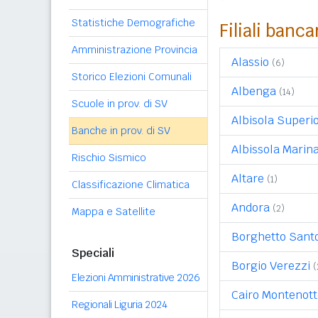
Statistiche Demografiche
Filiali banca
Amministrazione Provincia
Alassio
(6)
Storico Elezioni Comunali
Albenga
(14)
Scuole in prov. di SV
Albisola Superi
Banche in prov. di SV
Albissola Marin
Rischio Sismico
Altare
(1)
Classificazione Climatica
Andora
(2)
Mappa e Satellite
Borghetto Santo
Speciali
Borgio Verezzi
(
Elezioni Amministrative 2026
Cairo Montenott
Regionali Liguria 2024