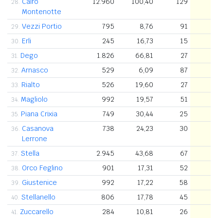
Cairo
12.960
100,40
129
3
28.
Montenotte
Vezzi Portio
795
8,76
91
3
29.
Erli
245
16,73
15
3
30.
Dego
1.826
66,81
27
3
31.
Arnasco
529
6,09
87
2
32.
Rialto
526
19,60
27
2
33.
Magliolo
992
19,57
51
2
34.
Piana Crixia
749
30,44
25
2
35.
Casanova
738
24,23
30
2
36.
Lerrone
Stella
2.945
43,68
67
2
37.
Orco Feglino
901
17,31
52
1
38.
Giustenice
992
17,22
58
1
39.
Stellanello
806
17,78
45
1
40.
Zuccarello
284
10,81
26
1
41.