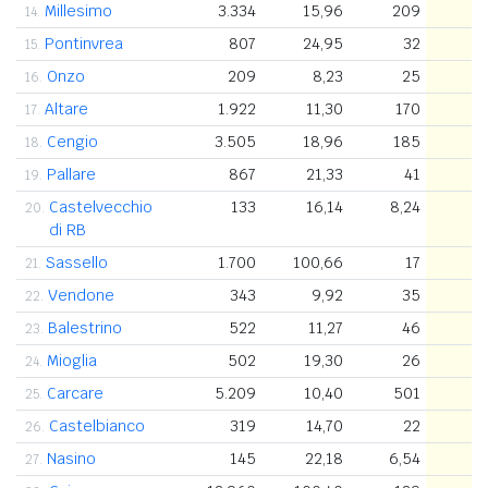
Millesimo
3.334
15,96
209
4
14.
Pontinvrea
807
24,95
32
4
15.
Onzo
209
8,23
25
4
16.
Altare
1.922
11,30
170
4
17.
Cengio
3.505
18,96
185
4
18.
Pallare
867
21,33
41
4
19.
Castelvecchio
133
16,14
8,24
3
20.
di RB
Sassello
1.700
100,66
17
3
21.
Vendone
343
9,92
35
3
22.
Balestrino
522
11,27
46
3
23.
Mioglia
502
19,30
26
3
24.
Carcare
5.209
10,40
501
3
25.
Castelbianco
319
14,70
22
3
26.
Nasino
145
22,18
6,54
3
27.