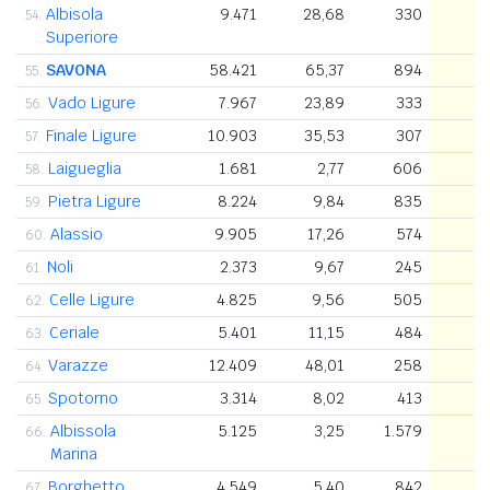
Albisola
9.471
28,68
330
54.
Superiore
SAVONA
58.421
65,37
894
55.
Vado Ligure
7.967
23,89
333
56.
Finale Ligure
10.903
35,53
307
57.
Laigueglia
1.681
2,77
606
58.
Pietra Ligure
8.224
9,84
835
59.
Alassio
9.905
17,26
574
60.
Noli
2.373
9,67
245
61.
Celle Ligure
4.825
9,56
505
62.
Ceriale
5.401
11,15
484
63.
Varazze
12.409
48,01
258
64.
Spotorno
3.314
8,02
413
65.
Albissola
5.125
3,25
1.579
66.
Marina
Borghetto
4.549
5,40
842
67.