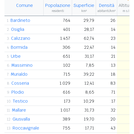
Comune
Popolazione
Superficie
Densità
Altitud
residenti
km²
abitanti/km²
m s.l.m.
Bardineto
764
29,79
26
7
1.
Osiglia
401
28,17
14
6
2.
Calizzano
1.457
62,74
23
6
3.
Bormida
306
22,47
14
5
4.
Urbe
651
31,17
21
5
5.
Massimino
102
7,85
13
5
6.
Murialdo
715
39,22
18
5
7.
Cosseria
1.029
12,41
83
5
8.
Plodio
616
8,65
71
5
9.
Testico
173
10,29
17
4
10.
Mallare
1.017
31,73
32
4
11.
Giusvalla
389
19,70
20
4
12.
Roccavignale
755
17,71
43
4
13.