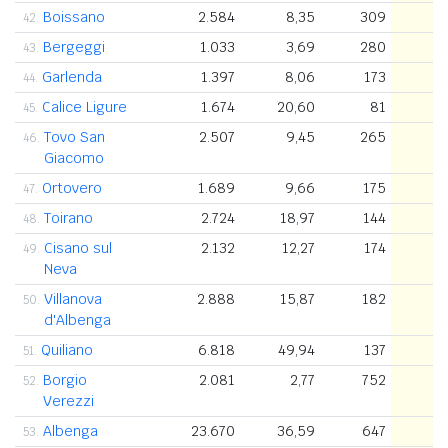
Boissano
2.584
8,35
309
1
42.
Bergeggi
1.033
3,69
280
43.
Garlenda
1.397
8,06
173
44.
Calice Ligure
1.674
20,60
81
45.
Tovo San
2.507
9,45
265
46.
Giacomo
Ortovero
1.689
9,66
175
47.
Toirano
2.724
18,97
144
48.
Cisano sul
2.132
12,27
174
49.
Neva
Villanova
2.888
15,87
182
50.
d'Albenga
Quiliano
6.818
49,94
137
51.
Borgio
2.081
2,77
752
52.
Verezzi
Albenga
23.670
36,59
647
53.