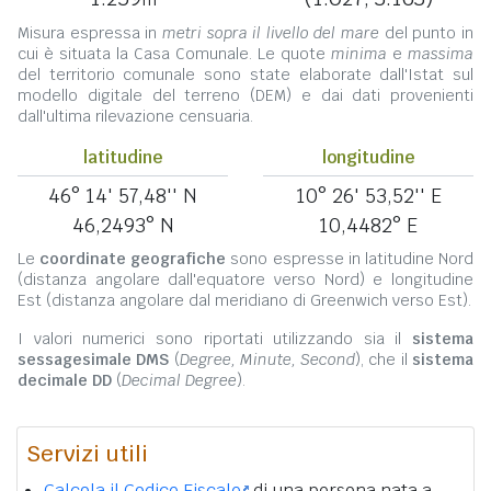
Misura espressa in
metri sopra il livello del mare
del punto in
cui è situata la Casa Comunale. Le quote
minima
e
massima
del territorio comunale sono state elaborate dall'Istat sul
modello digitale del terreno (DEM) e dai dati provenienti
dall'ultima rilevazione censuaria.
latitudine
longitudine
46° 14' 57,48'' N
10° 26' 53,52'' E
46,2493° N
10,4482° E
Le
coordinate geografiche
sono espresse in latitudine Nord
(distanza angolare dall'equatore verso Nord) e longitudine
Est (distanza angolare dal meridiano di Greenwich verso Est).
I valori numerici sono riportati utilizzando sia il
sistema
sessagesimale DMS
(
Degree, Minute, Second
), che il
sistema
decimale DD
(
Decimal Degree
).
Servizi utili
Calcola il Codice Fiscale
di una persona nata a