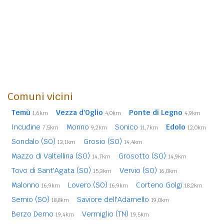
Comuni vicini
Temù
Vezza d'Oglio
Ponte di Legno
1,6km
4,0km
4,9km
Incudine
Monno
Sonico
Edolo
7,5km
9,2km
11,7km
12,0km
Sondalo (SO)
Grosio (SO)
13,1km
14,4km
Mazzo di Valtellina (SO)
Grosotto (SO)
14,7km
14,9km
Tovo di Sant'Agata (SO)
Vervio (SO)
15,3km
16,0km
Malonno
Lovero (SO)
Corteno Golgi
16,9km
16,9km
18,2km
Sernio (SO)
Saviore dell'Adamello
18,8km
19,0km
Berzo Demo
Vermiglio (TN)
19,4km
19,5km