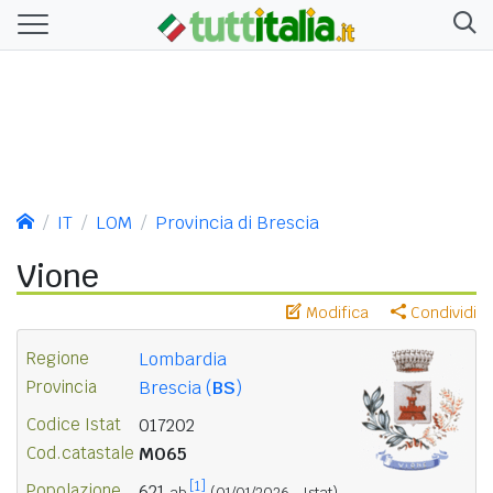
IT
LOM
Provincia di Brescia
Vione
Modifica
Condividi
Regione
Lombardia
Provincia
Brescia (
BS
)
Codice Istat
017202
Cod.catastale
M065
[1]
Popolazione
621
ab.
(01/01/2026 - Istat)